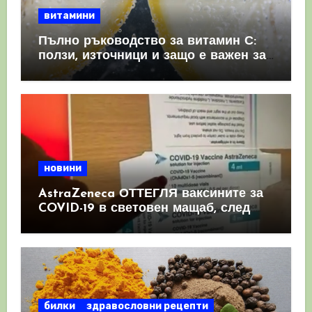
витамини
Пълно ръководство за витамин С:
ползи, източници и защо е важен за
имунната система
новини
AstraZeneca ОТТЕГЛЯ ваксините за
COVID-19 в световен мащаб, след
като призна, че те причиняват
КРЪВНИ съсиреци
билки
здравословни рецепти