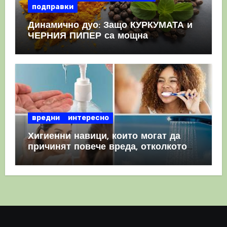
подправки
Динамично дуо: Защо КУРКУМАТА и
ЧЕРНИЯ ПИПЕР са мощна
комбинация
вредни
интересно
Хигиенни навици, които могат да
причинят повече вреда, отколкото
полза