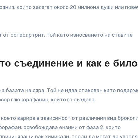
яния, които засягат около 20 милиона души или пове
 от остеоартрит, тъй като износването на ставите
то съединение и как е било
 базата на сяра. Той не идва опакован като подарък
рсор глюкорафанин, който го създава.
което варира в зависимост от различния вид броколи
форафан, освобождава ензими от фаза 2, които
причиняващи рак химикали, преди да могат да увредя