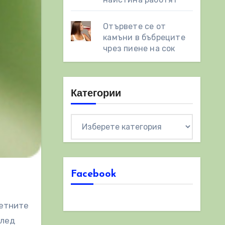
Отървете се от
камъни в бъбреците
чрез пиене на сок
Категории
Категории
Facebook
ветните
след