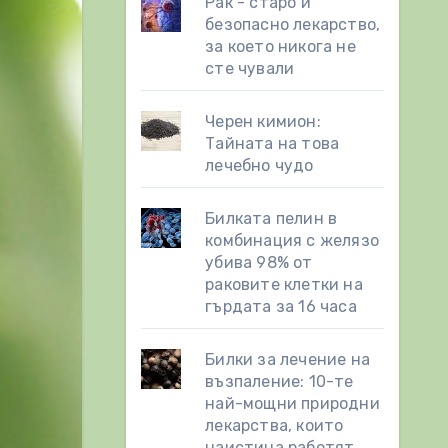
Рак - старо и
безопасно лекарство,
за което никога не
сте чували
Черен кимион:
Тайната на това
лечебно чудо
Билката пелин в
комбинация с желязо
убива 98% от
раковите клетки на
гърдата за 16 часа
Билки за лечение на
възпаление: 10-те
най-мощни природни
лекарства, които
наистина работят