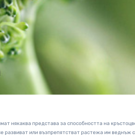
мат някаква представа за способността на кръстоц
се развиват или възпрепятстват растежа им веднъж 