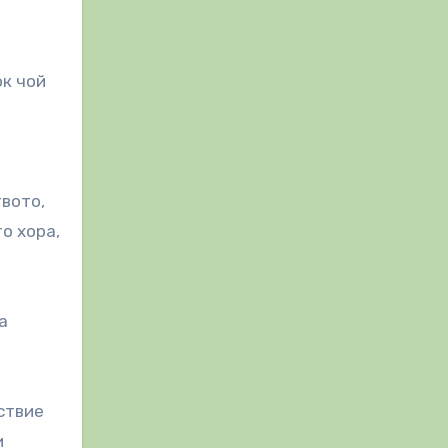
ок чой
вото,
о хора,
а
ствие
и