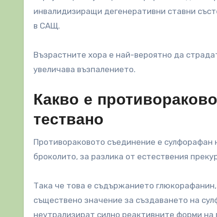
инвалидизиращи дегенеративни ставни състо
в САЩ.
Възрастните хора е най-вероятно да страдат
увеличава възпалението.
Какво е противораково
тествано
Противораковото съединение е сулфорафан на
броколито, за разлика от естествения преку
Така че това е съдържанието глюкорафанин, 
съществено значение за създаването на сул
неутрализират силно реактивните форми на 