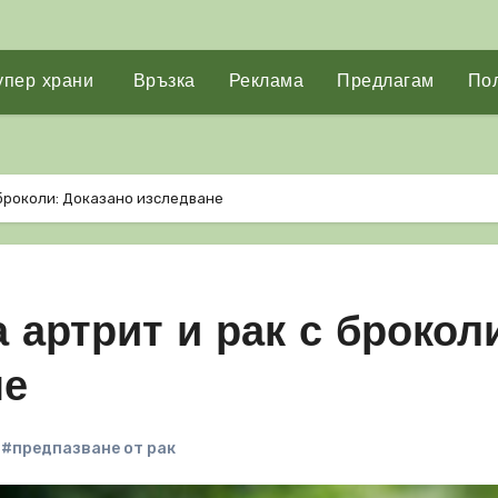
упер храни
Връзка
Реклама
Предлагам
Пол
 броколи: Доказано изследване
 артрит и рак с броколи
не
,
#предпазване от рак