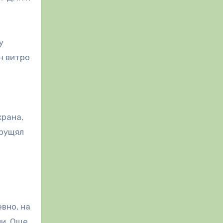
у
н витро
храна,
хрущял
евно, на
ии. Още