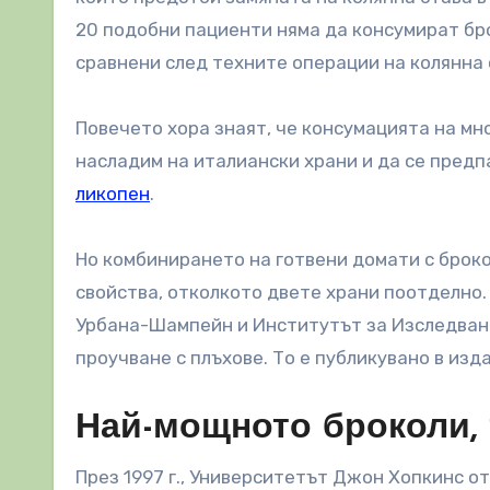
20 подобни пациенти няма да консумират бр
сравнени след техните операции на колянна 
Повечето хора знаят, че консумацията на мн
насладим на италиански храни и да се предп
ликопен
.
Но комбинирането на готвени домати с броко
свойства, отколкото двете храни поотделно.
Урбана-Шампейн и Институтът за Изследване
проучване с плъхове. То е публикувано в изд
Най-мощното броколи, 
През 1997 г., Университетът Джон Хопкинс о