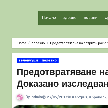
Начало
здраве
новини
с
Home
полезно
Предотвратяване на артрит и рак с
зеленчуци
полезно
Предотвратяване на
Доказано изследва
By
admin
23/09/2013
#артрит
,
#броколи