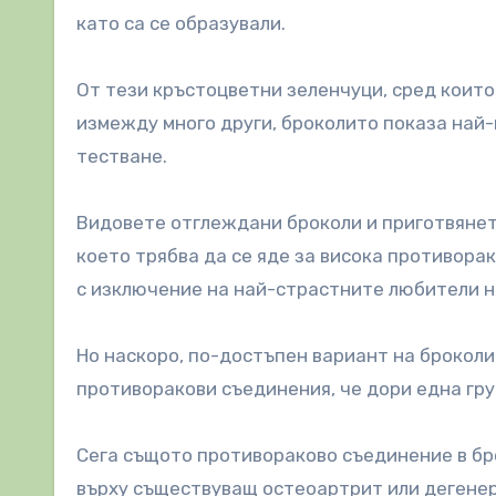
като са се образували.
От тези кръстоцветни зеленчуци, сред които 
измежду много други, броколито показа най
тестване.
Видовете отглеждани броколи и приготвянет
което трябва да се яде за висока противора
с изключение на най-страстните любители н
Но наскоро, по-достъпен вариант на броколи
противоракови съединения, че дори една груп
Сега същото противораково съединение в бр
върху съществуващ остеоартрит или дегенер