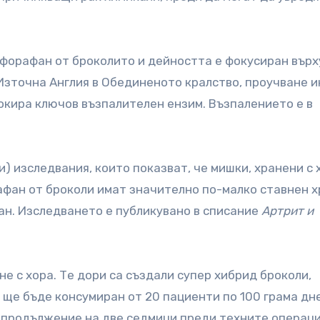
лфорафан от броколито и дейността е фокусиран върх
Източна Англия в Обединеното кралство, проучване и
окира ключов възпалителен ензим. Възпалението е в
) изследвания, които показват, че мишки, хранени с 
фан от броколи имат значително по-малко ставнен 
ан. Изследването е публикувано в списание
Артрит и
е с хора. Те дори са създали супер хибрид броколи,
то ще бъде консумиран от 20 пациенти по 100 грама дн
в продължение на две седмици преди техните операц