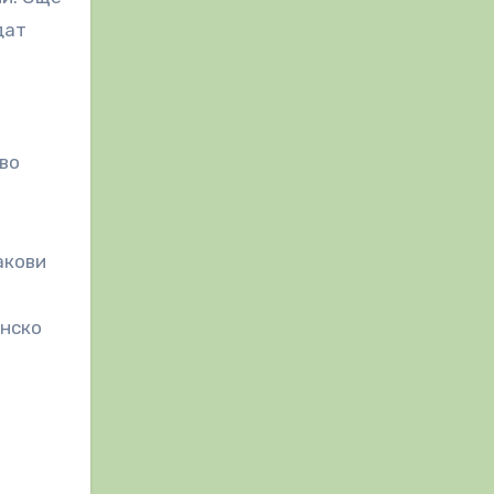
дат
тво
акови
инско