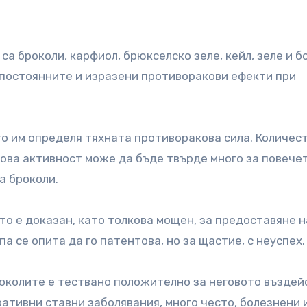
са броколи, карфиол, брюкселско зеле, кейл, зеле и б
-постоянните и изразени противоракови ефекти при
о им определя тяхната противоракова сила. Количест
кова активност може да бъде твърде много за повечет
а броколи.
то е доказан, като толкова мощен, за предоставяне н
а се опита да го патентова, но за щастие, с неуспех.
околите е тествано положително за неговото въздей
ативни ставни заболявания, много често, болезнени 