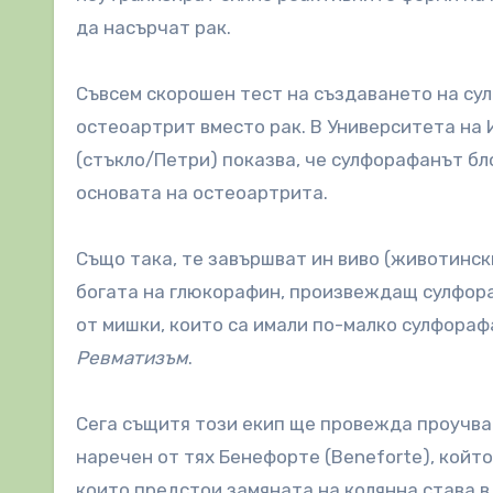
да насърчат рак.
Съвсем скорошен тест на създаването на су
остеоартрит вместо рак. В Университета на 
(стъкло/Петри) показва, че сулфорафанът бл
основата на остеоартрита.
Също така, те завършват ин виво (животински
богата на глюкорафин, произвеждащ сулфора
от мишки, които са имали по-малко сулфораф
Ревматизъм
.
Сега същитя този екип ще провежда проучван
наречен от тях ​​Бенефорте (Beneforte), кой
които предстои замяната на колянна става 