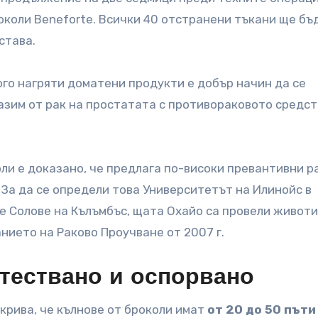
околи Beneforte. Всички 40 отстранени тъкани ще бъ
става.
ого нагряти доматени продукти е добър начин да се
азим от рак на простатата с противораковото средс
ли е доказано, че предлага по-високи превантивни р
 За да се определи това Университетът на Илинойс в
 Солове на Кълъмбъс, щата Охайо са провели живот
анието на Раково Проучване от 2007 г.
тествано и оспорвано
ткрива, че кълнове от броколи имат
от 20 до 50 пъти