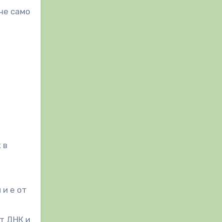
че само
 в
 и е от
т ДНК и