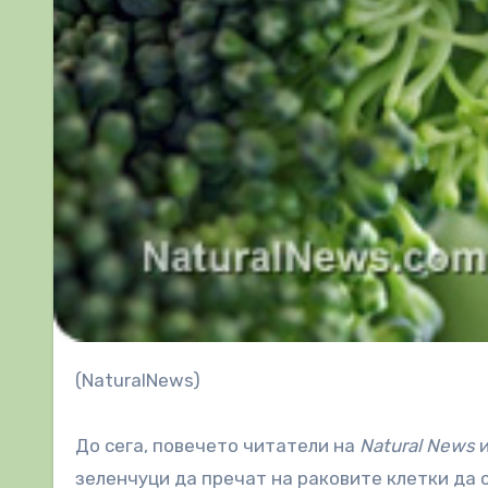
(NaturalNews)
До сега, повечето читатели на
Natural News
и
зеленчуци да пречат на раковите клетки да 