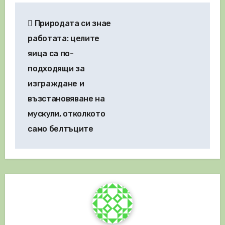
Навигация
Природата си знае
работата: целите
яица са по-
подходящи за
изграждане и
възстановяване на
мускули, отколкото
само белтъците