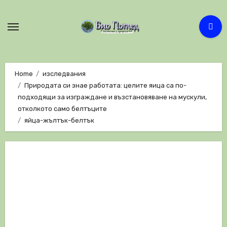
Skip
to
content
Home
изследвания
Природата си знае работата: целите яица са по-
подходящи за изграждане и възстановяване на мускули,
отколкото само белтъците
яйца-жълтък-белтък