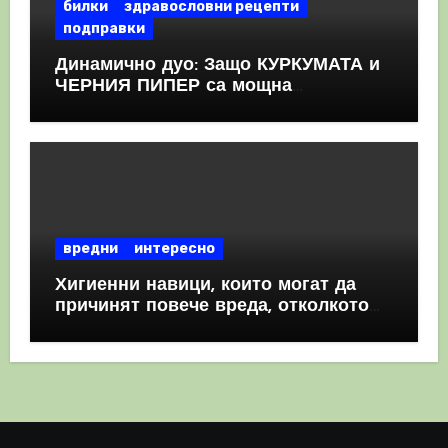
билки
здравословни рецепти
подправки
Динамично дуо: Защо КУРКУМАТА и
ЧЕРНИЯ ПИПЕР са мощна
комбинация
вредни
интересно
Хигиенни навици, които могат да
причинят повече вреда, отколкото
полза