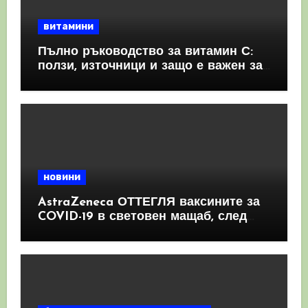
витамини
Пълно ръководство за витамин С:
ползи, източници и защо е важен за
имунната система
новини
AstraZeneca ОТТЕГЛЯ ваксините за
COVID-19 в световен мащаб, след
като призна, че те причиняват
КРЪВНИ съсиреци