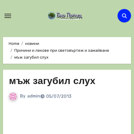
Skip
to
content
Home
новини
Причини и лекове при световъртеж и замайване
мъж загубил слух
мъж загубил слух
By
admin
05/07/2013