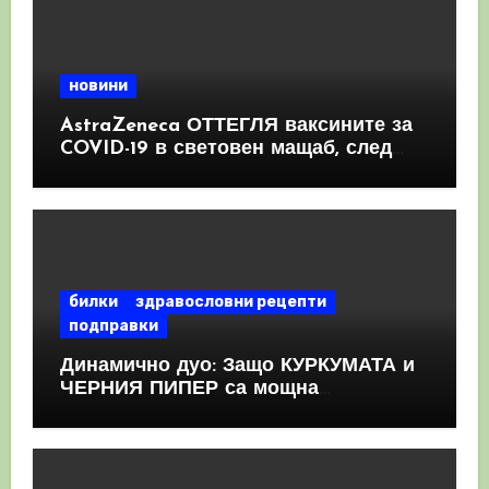
новини
AstraZeneca ОТТЕГЛЯ ваксините за
COVID-19 в световен мащаб, след
като призна, че те причиняват
КРЪВНИ съсиреци
билки
здравословни рецепти
подправки
Динамично дуо: Защо КУРКУМАТА и
ЧЕРНИЯ ПИПЕР са мощна
комбинация