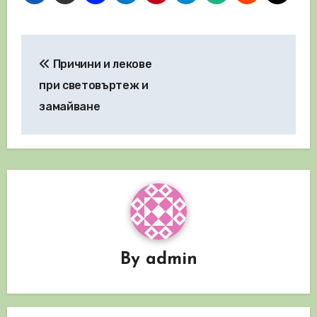
Навигация
Причини и лекове
при световъртеж и
замайване
By
admin