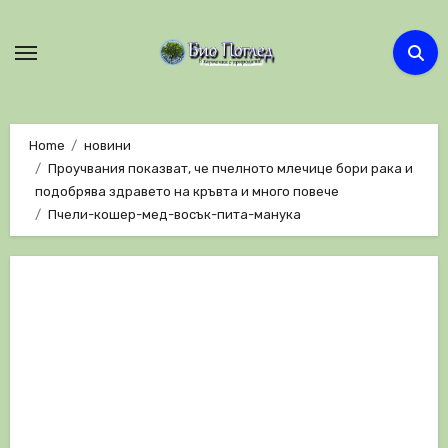
Skip
to
content
Home
новини
Проучвания показват, че пчелното млечице бори рака и
подобрява здравето на кръвта и много повече
Пчели-кошер-мед-восък-пита-манука