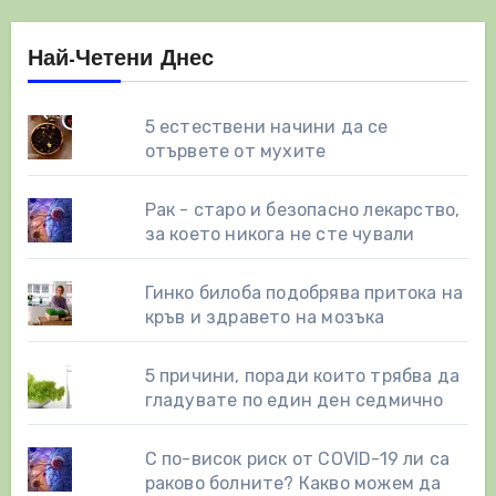
Най-Четени Днес
5 естествени начини да се
отървете от мухите
Рак - старо и безопасно лекарство,
за което никога не сте чували
Гинко билоба подобрява притока на
кръв и здравето на мозъка
5 причини, поради които трябва да
гладувате по един ден седмично
С по-висок риск от COVID-19 ли са
раково болните? Какво можем да