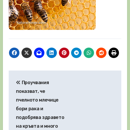
Навигация
Проучвания
показват, че
пчелното млечице
бори рака и
подобрява здравето
на кръвта и много