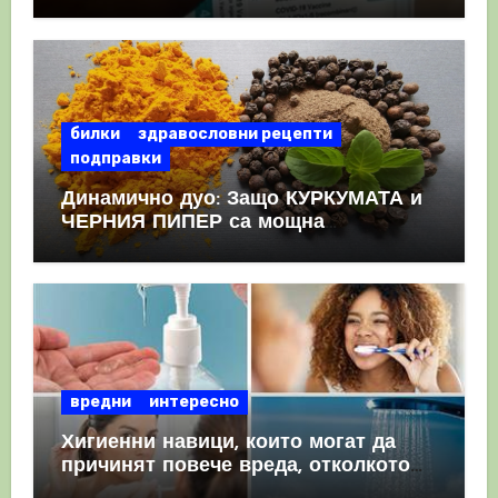
като призна, че те причиняват
КРЪВНИ съсиреци
билки
здравословни рецепти
подправки
Динамично дуо: Защо КУРКУМАТА и
ЧЕРНИЯ ПИПЕР са мощна
комбинация
вредни
интересно
Хигиенни навици, които могат да
причинят повече вреда, отколкото
полза