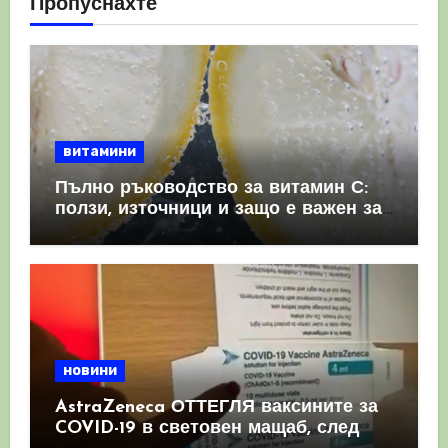
Пропуснахте
витамини
Пълно ръководство за витамин С:
ползи, източници и защо е важен за
имунната система
новини
AstraZeneca ОТТЕГЛЯ ваксините за
COVID-19 в световен мащаб, след