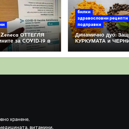
билки
здравословни рецепти
ни
подправки
aZeneca ОТТЕГЛЯ
Динамично дуо: Защ
ините за COVID-19 в
КУРКУМАТА и ЧЕРН
овен мащаб, след
ПИПЕР са мощна
призна, че те
комбинация
иняват КРЪВНИ
реци
вно хранене,
медицината, витамини,