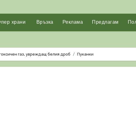
упер храни
Връзка
Реклама
Предлагам
Пол
токсичен газ, увреждащ белия дроб
Пуканки