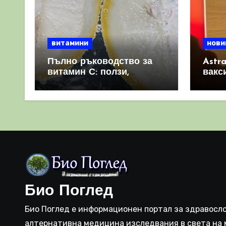
витамини
нови
Пълно ръководство за
Astr
витамин С: ползи,
вакс
източници и защо е
свет
важен за имунната
като 
система
прич
съси
Био Поглед
Био Поглед е информационен портал за здравосло
алтернативна медицина изследвания в света на 