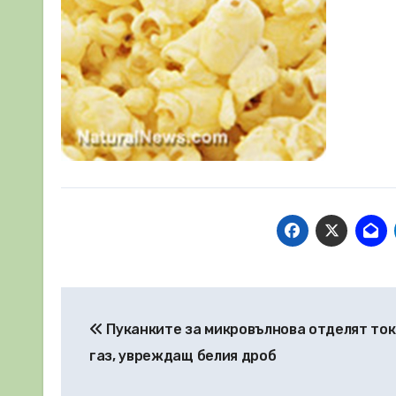
Навигация
Пуканките за микровълнова отделят то
газ, увреждащ белия дроб