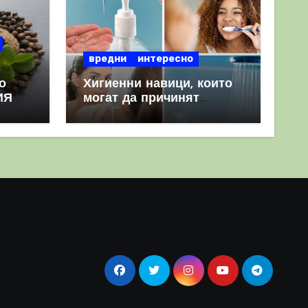
вредни
интересно
о
Хигиенни навици, които
ИЯ
могат да причинят
повече вреда, отколкото
полза