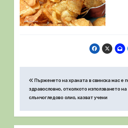
Навигация
Пърженето на храната в свинска мас е п
здравословно, отколкото използването на
слънчогледово олио, казват учени