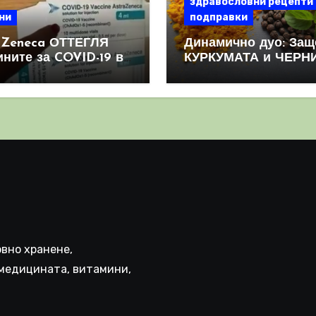
здравословни рецепти
ни
подправки
aZeneca ОТТЕГЛЯ
Динамично дуо: Защ
ините за COVID-19 в
КУРКУМАТА и ЧЕРН
овен мащаб, след
ПИПЕР са мощна
призна, че те
комбинация
иняват КРЪВНИ
реци
вно хранене,
медицината, витамини,