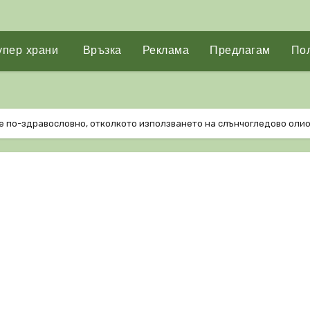
упер храни
Връзка
Реклама
Предлагам
Пол
е по-здравословно, отколкото използването на слънчогледово олио