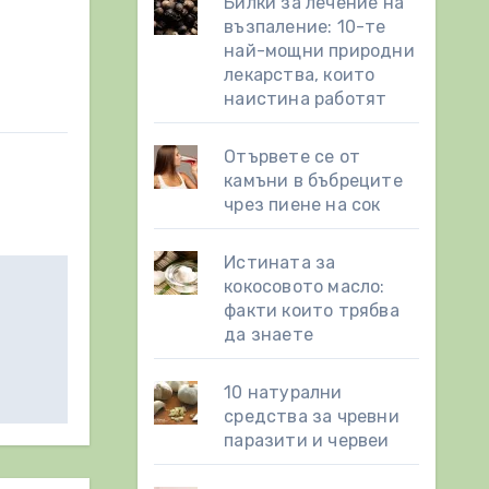
Билки за лечение на
възпаление: 10-те
най-мощни природни
лекарства, които
наистина работят
Отървете се от
камъни в бъбреците
чрез пиене на сок
Истината за
кокосовото масло:
факти които трябва
да знаете
10 натурални
средства за чревни
паразити и червеи