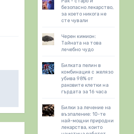
Рак - старо и
безопасно лекарство,
за което никога не
сте чували
Черен кимион:
Тайната на това
лечебно чудо
Билката пелин в
комбинация с желязо
убива 98% от
раковите клетки на
гърдата за 16 часа
Билки за лечение на
възпаление: 10-те
най-мощни природни
лекарства, които
наистина работят