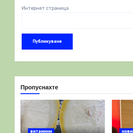
Интернет страница
Пропуснахте
витамини
нови