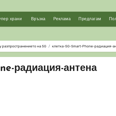
упер храни
Връзка
Реклама
Предлагам
Пол
у разпространението на 5G
клетка-5G-Smart-Phone-радиация-а
one-радиация-антена