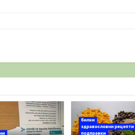
билки
здравословни рецепти
ни
подправки