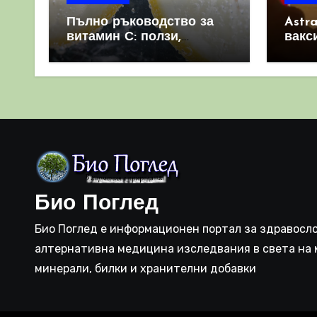
Пълно ръководство за
Astr
витамин С: ползи,
вакс
източници и защо е
свет
важен за имунната
като 
система
прич
съси
Био Поглед
Био Поглед е информационен портал за здравосло
алтернативна медицина изследвания в света на 
минерали, билки и хранителни добавки