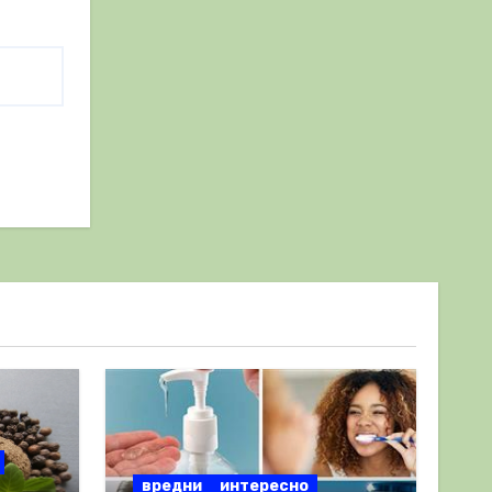
вредни
интересно