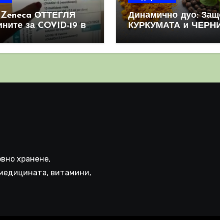
aZeneca ОТТЕГЛЯ
Динамично дуо: Защ
ините за COVID-19 в
КУРКУМАТА и ЧЕРН
овен мащаб, след
ПИПЕР са мощна
призна, че те
комбинация
иняват КРЪВНИ
реци
вно хранене,
медицината, витамини,