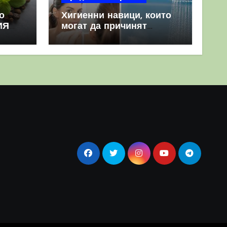
о
Хигиенни навици, които
ИЯ
могат да причинят
повече вреда, отколкото
полза