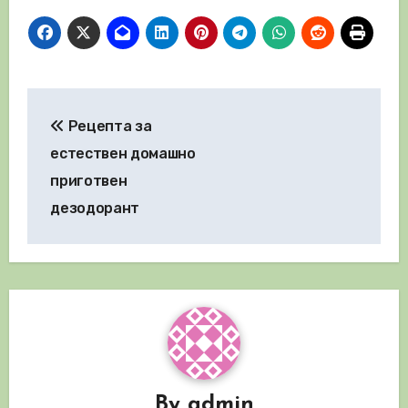
Навигация
Рецепта за
естествен домашно
приготвен
дезодорант
By
admin