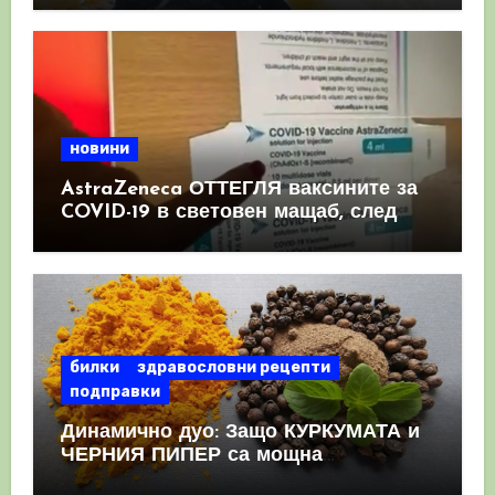
новини
AstraZeneca ОТТЕГЛЯ ваксините за
COVID-19 в световен мащаб, след
като призна, че те причиняват
КРЪВНИ съсиреци
билки
здравословни рецепти
подправки
Динамично дуо: Защо КУРКУМАТА и
ЧЕРНИЯ ПИПЕР са мощна
комбинация