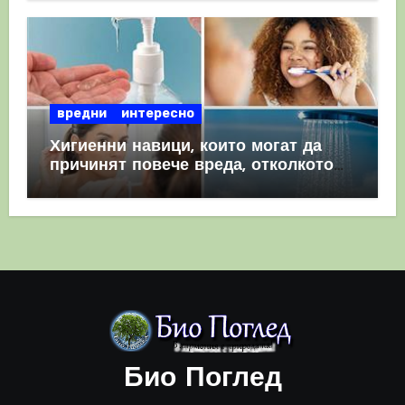
вредни
интересно
Хигиенни навици, които могат да
причинят повече вреда, отколкото
полза
Био Поглед