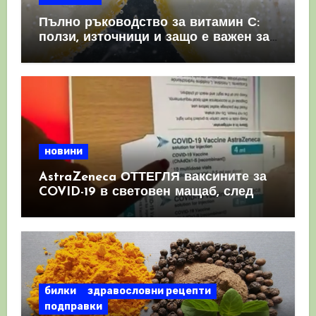
Пълно ръководство за витамин С:
ползи, източници и защо е важен за
имунната система
новини
AstraZeneca ОТТЕГЛЯ ваксините за
COVID-19 в световен мащаб, след
като призна, че те причиняват
КРЪВНИ съсиреци
билки
здравословни рецепти
подправки