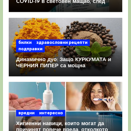
COVID-19 в световен мащаб, след
като призна, че те причиняват
КРЪВНИ съсиреци
билки
здравословни рецепти
подправки
Динамично дуо: Защо КУРКУМАТА и
ЧЕРНИЯ ПИПЕР са мощна
комбинация
вредни
интересно
Хигиенни навици, които могат да
причинят повече вреда, отколкото