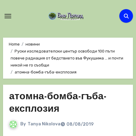
Skip
to
content
Home
новини
Руски изследователски център освободи 100 пъти
повече радиация от бедствието във Фукушима … и почти
никой не го съобщи
атомна-бомба-гъба-експлозия
атомна-бомба-гъба-
експлозия
By
Tanya Nikolova
08/08/2019