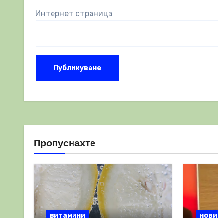
Интернет страница
Пропуснахте
витамини
нови