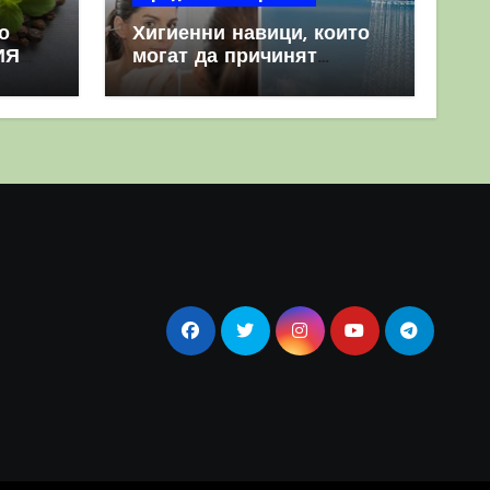
о
Хигиенни навици, които
ИЯ
могат да причинят
повече вреда, отколкото
полза