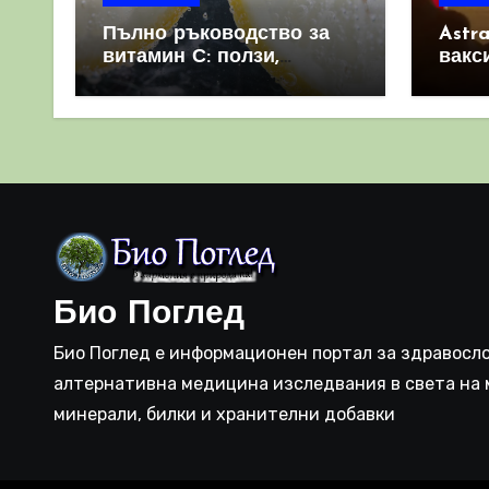
Пълно ръководство за
Astr
витамин С: ползи,
вакс
източници и защо е
свет
важен за имунната
като 
система
прич
съси
Био Поглед
Био Поглед е информационен портал за здравосло
алтернативна медицина изследвания в света на 
минерали, билки и хранителни добавки