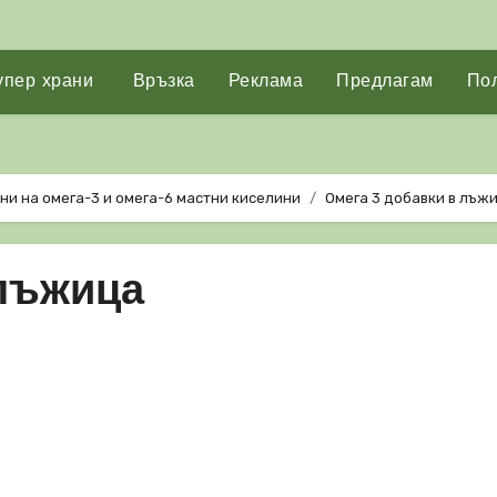
упер храни
Връзка
Реклама
Предлагам
Пол
ни на омега-3 и омега-6 мастни киселини
Омега 3 добавки в лъж
 лъжица