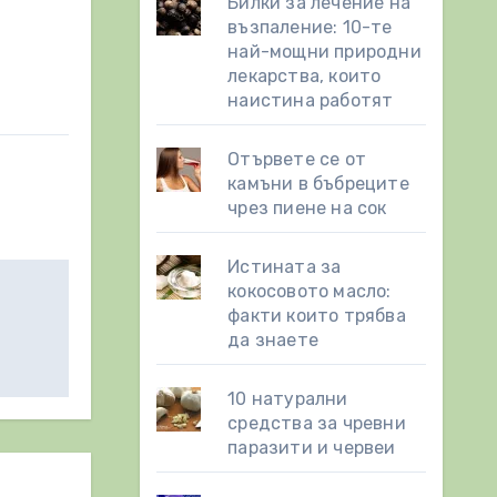
Билки за лечение на
възпаление: 10-те
най-мощни природни
лекарства, които
наистина работят
Отървете се от
камъни в бъбреците
чрез пиене на сок
Истината за
кокосовото масло:
факти които трябва
да знаете
10 натурални
средства за чревни
паразити и червеи