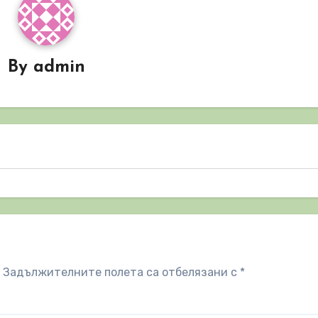
By
admin
Задължителните полета са отбелязани с
*