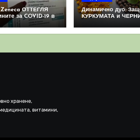
aZeneca ОТТЕГЛЯ
Динамично дуо: Защ
ините за COVID-19 в
КУРКУМАТА и ЧЕРН
овен мащаб, след
ПИПЕР са мощна
призна, че те
комбинация
иняват КРЪВНИ
реци
вно хранене,
медицината, витамини,