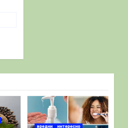
вредни
интересно