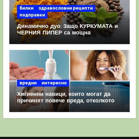
билки
здравословни рецепти
подправки
Динамично дуо: Защо КУРКУМАТА и
ЧЕРНИЯ ПИПЕР са мощна
комбинация
вредни
интересно
Хигиенни навици, които могат да
причинят повече вреда, отколкото
полза