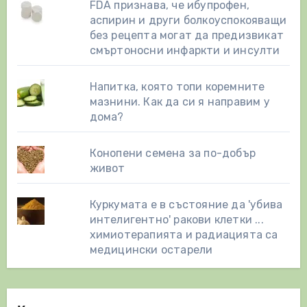
FDA признава, че ибупрофен,
аспирин и други болкоуспокояващи
без рецепта могат да предизвикат
смъртоносни инфаркти и инсулти
Напитка, която топи коремните
мазнини. Как да си я направим у
дома?
Конопени семена за по-добър
живот
Куркумата е в състояние да 'убива
интелигентно' ракови клетки ...
химиотерапията и радиацията са
медицински остарели