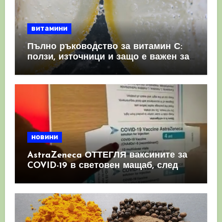
витамини
Пълно ръководство за витамин С:
ползи, източници и защо е важен за
имунната система
новини
AstraZeneca ОТТЕГЛЯ ваксините за
COVID-19 в световен мащаб, след
като призна, че те причиняват
КРЪВНИ съсиреци