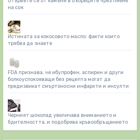
Отървете се от камъни в бъбреците чрез пиене
на сок
Истината за кокосовото масло: факти които
трябва да знаете
FDA признава, че ибупрофен, аспирин и други
болкоуспокояващи без рецепта могат да
предизвикат смъртоносни инфаркти и инсулти
Черният шоколад увеличава вниманието и
бдителността, и подобрява кръвообръщението