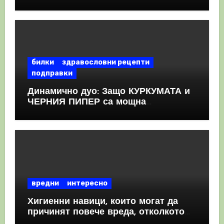
като призна, че те причиняват
КРЪВНИ съсиреци
билки
здравословни рецепти
подправки
Динамично дуо: Защо КУРКУМАТА и
ЧЕРНИЯ ПИПЕР са мощна
комбинация
вредни
интересно
Хигиенни навици, които могат да
причинят повече вреда, отколкото
полза