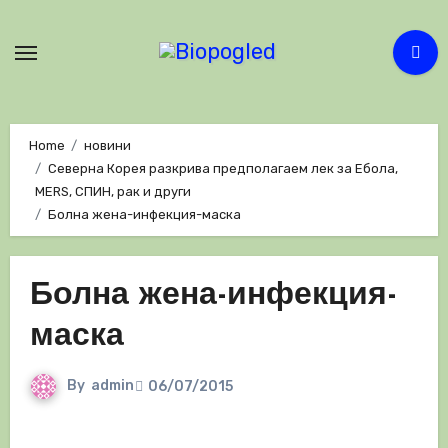
Skip
to
content
Home
новини
Северна Корея разкрива предполагаем лек за Ебола,
MERS, СПИН, рак и други
Болна жена-инфекция-маска
Болна жена-инфекция-
маска
By
admin
06/07/2015