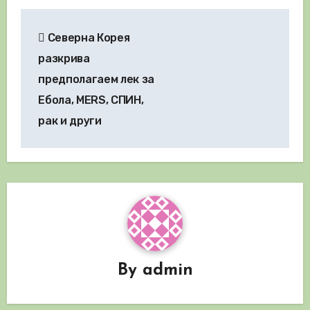
Навигация
Северна Корея
разкрива
предполагаем лек за
Ебола, MERS, СПИН,
рак и други
By
admin