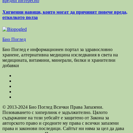
вредни
интересно
Хигиенни навици, които могат да причинят повече вреда,
отколкото полза
Био Поглед
Био Поглед е информационен портал за здравословно
хранене, алтернативна медицина изследвания в света на
медицината, витамини, минерали, билки и хранителни
добавки
© 2013-2024 Био Поглед Всички Права Запазени.
Позоваването с хиперлинк е задължително. Цялото
съдържание на този уебсайт е защитено от Закона за
авторското право и сродните му права с всички запазени
права и законови последици. Сайтът ни няма за цел да дава