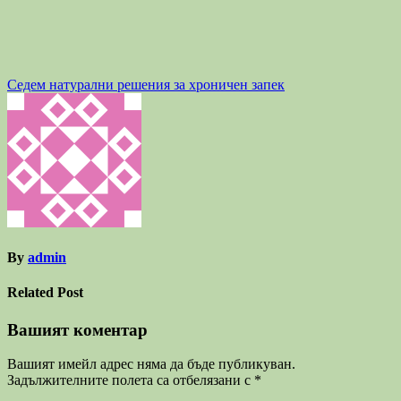
Навигация
Седем натурални решения за хроничен запек
By
admin
Related Post
Вашият коментар
Вашият имейл адрес няма да бъде публикуван.
Задължителните полета са отбелязани с
*