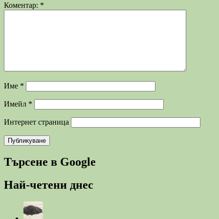
Коментар:
*
Име
*
Имейл
*
Интернет страница
Търсене в Google
Най-четени днес