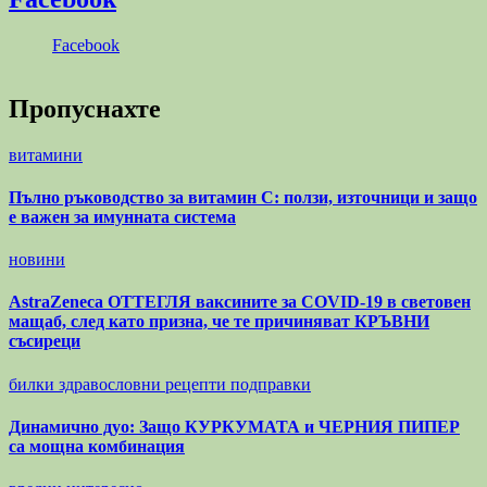
Facebook
Пропуснахте
витамини
Пълно ръководство за витамин С: ползи, източници и защо
е важен за имунната система
новини
AstraZeneca ОТТЕГЛЯ ваксините за COVID-19 в световен
мащаб, след като призна, че те причиняват КРЪВНИ
съсиреци
билки
здравословни рецепти
подправки
Динамично дуо: Защо КУРКУМАТА и ЧЕРНИЯ ПИПЕР
са мощна комбинация