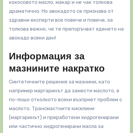
кокосовото масло, макар и не чак толкова
драматично. Но авокадото се признава от
здравни експерти все повече и повече, за
толкова важно, че те препоръчват яденето на
авокадо всеки ден!
Информация за
мазнините накратко
Синтетичните решения за мазнини, като
например маргаринът да замести маслото, е
по-лошо отколкото всеки възприет проблем с
маслото. Трансмастните киселини
(маргаринът) и преработени хидрогенирани
или частично хидрогенирани масла за