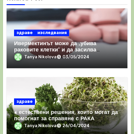
здраве
изследвания
Ивермектинът може да „убива
раковите клетки“ и да засилва
имунния отговор
Tanya Nikolova
03/05/2024
здраве
4 естествени решения, които могат да
помогнат за справяне с РАКА
Tanya Nikolova
26/04/2024