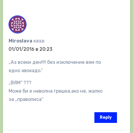
Miroslava
каза:
01/01/2016 в 20:23
„Аз всеки ден!!!! без изключение вям по
едно авокадо.“
„ВЯМ“ ???
Може би е неволна грешка,ако не, жалко
за „правописа“
Reply