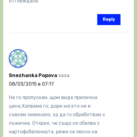
отглеждала
Reply
Snezhanka Popova
каза:
08/03/2015 в 07:17
Не го пропускам, щом видя прилична
цена.Хапваме го, дори когато не е
съвсем омекнало, за да го обработвам с
лъжичка. Открих, че също се обелва с
картофобелачката, реже се лесно на