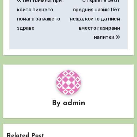
Пет начина, при
Отървете се от
които пиенето
вредния навик: Пет
помага за вашето
неща, които да пием
здраве
вместо газирани
напитки
By
admin
Related Post