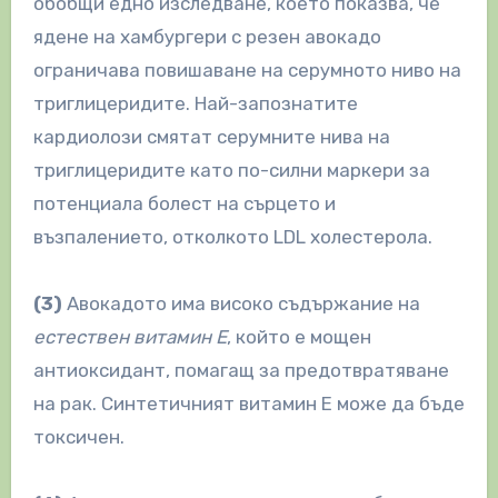
обобщи едно изследване, което показва, че
ядене на хамбургери с резен авокадо
ограничава повишаване на серумното ниво на
триглицеридите. Най-запознатите
кардиолози смятат серумните нива на
триглицеридите като по-силни маркери за
потенциала болест на сърцето и
възпалението, отколкото LDL холестерола.
(3)
Авокадото има високо съдържание на
естествен витамин Е
, който е мощен
антиоксидант, помагащ за предотвратяване
на рак. Синтетичният витамин Е може да бъде
токсичен.