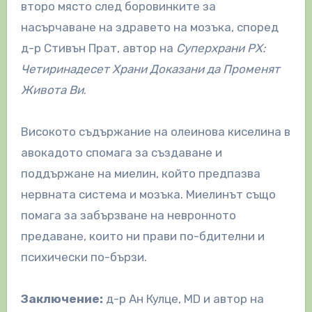
второ място след боровинките за
насърчаване на здравето на мозъка, според
д-р Стивън Прат, автор на
Суперхрани РХ:
Четиринадесет Храни Доказани да Променят
Живота Ви
.
Високото съдържание на олеинова киселина в
авокадото спомага за създаване и
поддържане на миелин, който предпазва
нервната система и мозъка. Миелинът също
помага за забързване на невронното
предаване, които ни прави по-бдителни и
психически по-бързи.
Заключение:
д-р Ан Кулце, MD и автор на