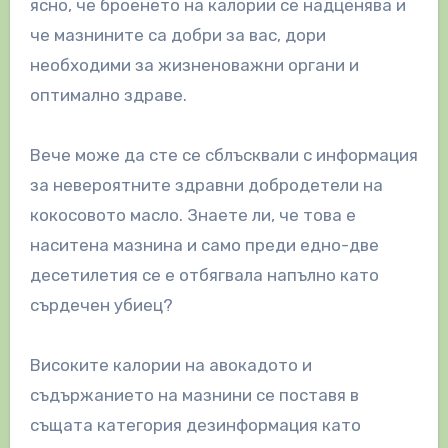
ясно, че броенето на калории се надценява и
че мазнините са добри за вас, дори
необходими за жизненоважни органи и
оптимално здраве.
Вече може да сте се сблъсквали с информация
за невероятните здравни добродетели на
кокосовото масло. Знаете ли, че това е
наситена мазнина и само преди едно-две
десетилетия се е отбягвала напълно като
сърдечен убиец?
Високите калории на авокадото и
съдържанието на мазнини се поставя в
същата категория дезинформация като