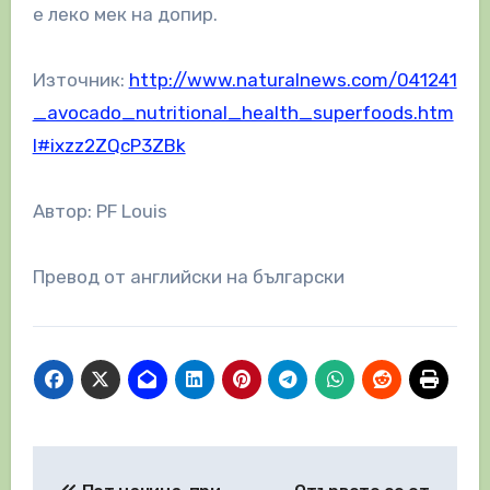
е леко мек на допир.
Източник:
http://www.naturalnews.com/041241
_avocado_nutritional_health_superfoods.htm
l#ixzz2ZQcP3ZBk
Автор: PF Louis
Превод от английски на български
Навигация