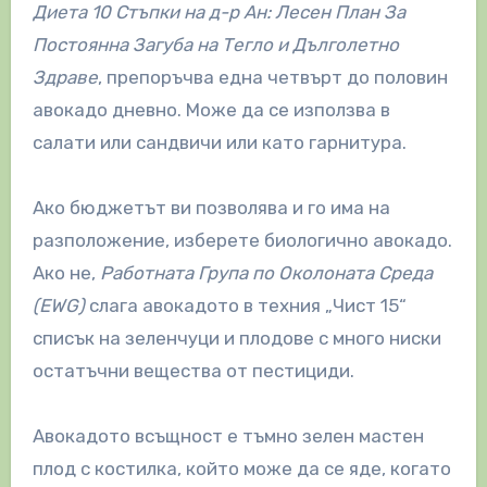
Диета 10 Стъпки на д-р Ан: Лесен План За
Постоянна Загуба на Тегло и Дълголетно
Здраве
, препоръчва една четвърт до половин
авокадо дневно. Може да се използва в
салати или сандвичи или като гарнитура.
Ако бюджетът ви позволява и го има на
разположение, изберете биологично авокадо.
Ако не,
Работната Група по Околоната Среда
(EWG)
слага авокадото в техния „Чист 15“
списък на зеленчуци и плодове с много ниски
остатъчни вещества от пестициди.
Авокадото всъщност е тъмно зелен мастен
плод с костилка, който може да се яде, когато