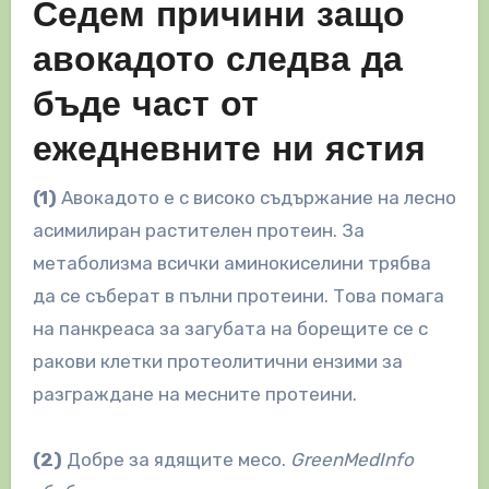
Седем причини защо
авокадото следва да
бъде част от
ежедневните ни ястия
(1)
Авокадото е с високо съдържание на лесно
асимилиран растителен протеин. За
метаболизма всички аминокиселини трябва
да се съберат в пълни протеини. Това помага
на панкреаса за загубата на борещите се с
ракови клетки протеолитични ензими за
разграждане на месните протеини.
(2)
Добре за ядящите месо.
GreenMedInfo