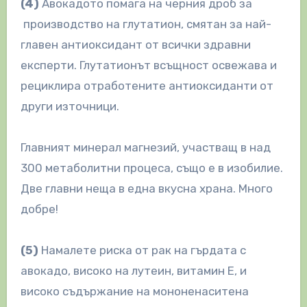
(4)
Авокадото помага на черния дроб за
производство на глутатион, смятан за най-
главен антиоксидант от всички здравни
експерти. Глутатионът всъщност освежава и
рециклира отработените антиоксиданти от
други източници.
Главният минерал магнезий, участващ в над
300 метаболитни процеса, също е в изобилие.
Две главни неща в една вкусна храна. Много
добре!
(5)
Намалете риска от рак на гърдата с
авокадо, високо на лутеин, витамин Е, и
високо съдържание на мононенаситена