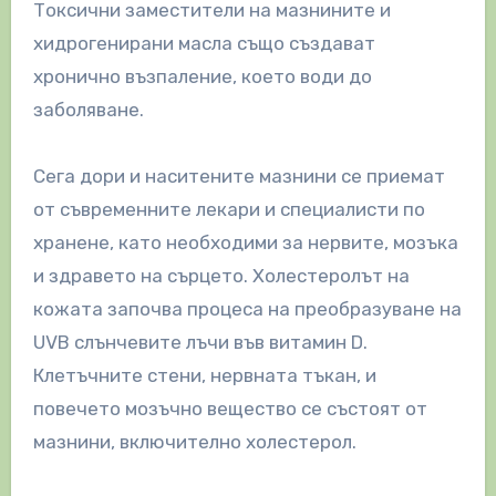
Токсични заместители на мазнините и
хидрогенирани масла също създават
хронично възпаление, което води до
заболяване.
Сега дори и наситените мазнини се приемат
от съвременните лекари и специалисти по
хранене, като необходими за нервите, мозъка
и здравето на сърцето. Холестеролът на
кожата започва процеса на преобразуване на
UVB слънчевите лъчи във витамин D.
Клетъчните стени, нервната тъкан, и
повечето мозъчно вещество се състоят от
мазнини, включително холестерол.