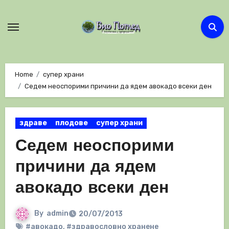
Skip
to
content
Home
супер храни
Седем неоспорими причини да ядем авокадо всеки ден
здраве
плодове
супер храни
Седем неоспорими
причини да ядем
авокадо всеки ден
By
admin
20/07/2013
#авокадо
,
#здравословно хранене