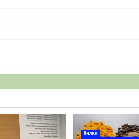
билки