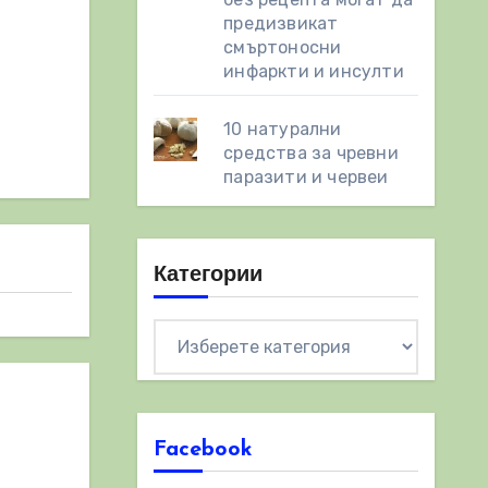
предизвикат
смъртоносни
инфаркти и инсулти
10 натурални
средства за чревни
паразити и червеи
Категории
Категории
Facebook