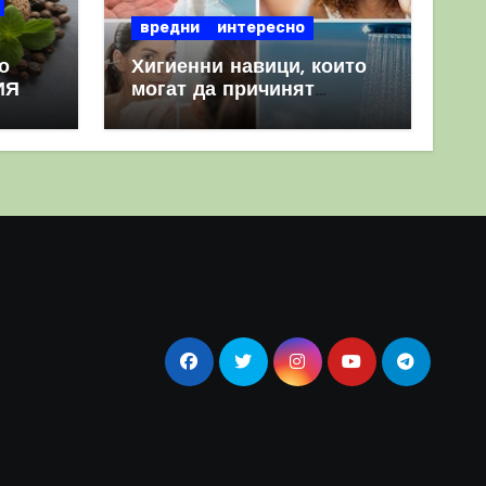
вредни
интересно
о
Хигиенни навици, които
ИЯ
могат да причинят
повече вреда, отколкото
полза