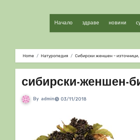
Начало
здраве
новини
с
Home
Натуропедия
Сибирски женшен – източници, 
сибирски-женшен-б
By
admin
03/11/2018