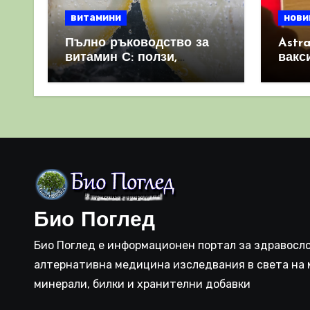
витамини
нови
Пълно ръководство за
Astr
витамин С: ползи,
вакс
източници и защо е
свет
важен за имунната
като 
система
прич
съси
Био Поглед
Био Поглед е информационен портал за здравосло
алтернативна медицина изследвания в света на 
минерали, билки и хранителни добавки