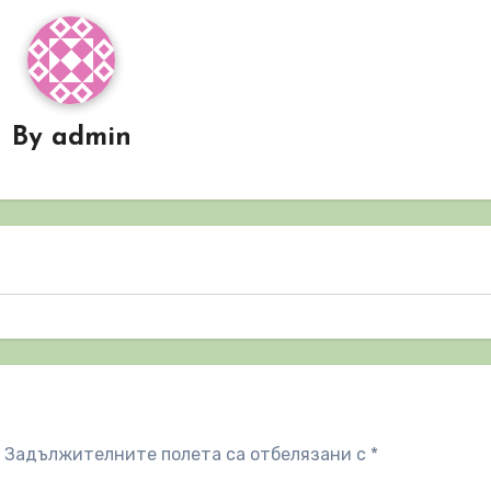
By
admin
Задължителните полета са отбелязани с
*