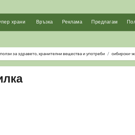
упер храни
Връзка
Реклама
Предлагам
Пол
ползи за здравето, хранителни вещества и употреби
сибирски-
илка