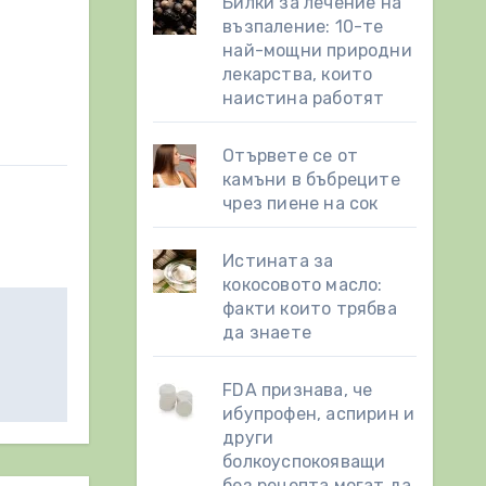
Билки за лечение на
възпаление: 10-те
най-мощни природни
лекарства, които
наистина работят
Отървете се от
камъни в бъбреците
чрез пиене на сок
Истината за
кокосовото масло:
факти които трябва
да знаете
FDA признава, че
ибупрофен, аспирин и
други
болкоуспокояващи
без рецепта могат да