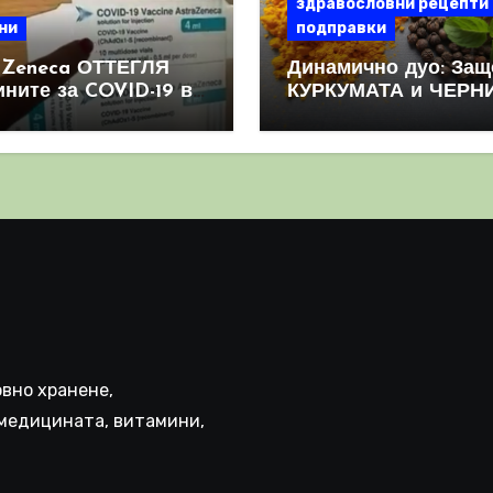
здравословни рецепти
ни
подправки
aZeneca ОТТЕГЛЯ
Динамично дуо: Защ
ините за COVID-19 в
КУРКУМАТА и ЧЕРН
овен мащаб, след
ПИПЕР са мощна
призна, че те
комбинация
иняват КРЪВНИ
реци
вно хранене,
медицината, витамини,