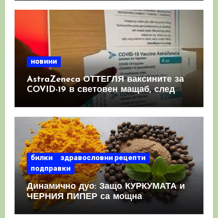
новини
AstraZeneca ОТТЕГЛЯ ваксините за
COVID-19 в световен мащаб, след
като призна, че те причиняват
КРЪВНИ съсиреци
билки
здравословни рецепти
подправки
Динамично дуо: Защо КУРКУМАТА и
ЧЕРНИЯ ПИПЕР са мощна
комбинация