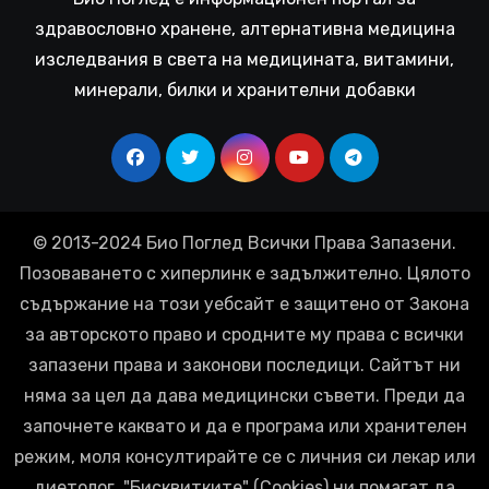
здравословно хранене, алтернативна медицина
изследвания в света на медицината, витамини,
минерали, билки и хранителни добавки
© 2013-2024 Био Поглед Всички Права Запазени.
Позоваването с хиперлинк е задължително. Цялото
съдържание на този уебсайт е защитено от Закона
за авторското право и сродните му права с всички
запазени права и законови последици. Сайтът ни
няма за цел да дава медицински съвети. Преди да
започнете каквато и да е програма или хранителен
режим, моля консултирайте се с личния си лекар или
диетолог. "Бисквитките" (Cookies) ни помагат да