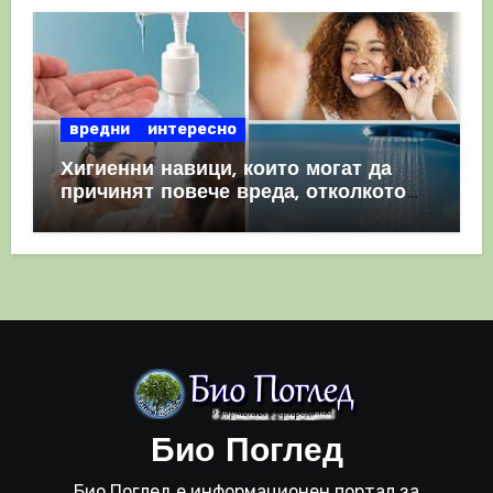
вредни
интересно
Хигиенни навици, които могат да
причинят повече вреда, отколкото
полза
Био Поглед
Био Поглед е информационен портал за