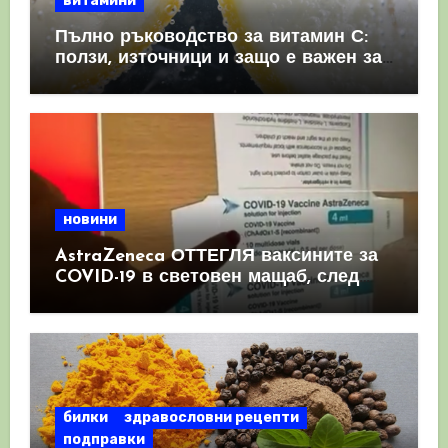
витамини
Пълно ръководство за витамин С:
ползи, източници и защо е важен за
имунната система
новини
AstraZeneca ОТТЕГЛЯ ваксините за
COVID-19 в световен мащаб, след
като призна, че те причиняват
КРЪВНИ съсиреци
билки
здравословни рецепти
подправки