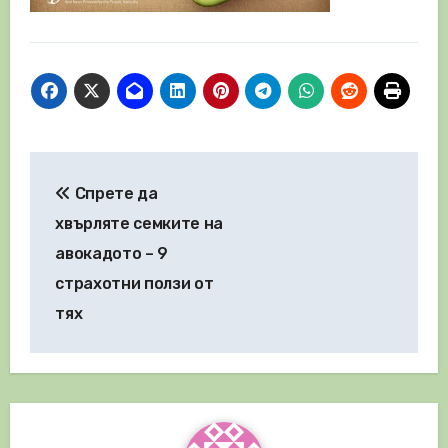
Навигация
Спрете да
хвърляте семките на
авокадото – 9
страхотни ползи от
тях