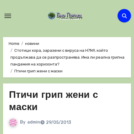
Skip
to
content
Home
новини
Стотици хора, заразени с вируса на H7N9, който
продължава да се разпространява. Има ли реална грипна
пандемия на хоризонта?
Птичи грип жени с маски
Птичи грип жени с
маски
By
admin
29/05/2013