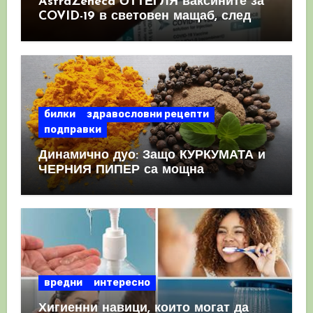
AstraZeneca ОТТЕГЛЯ ваксините за
COVID-19 в световен мащаб, след
като призна, че те причиняват
КРЪВНИ съсиреци
билки
здравословни рецепти
подправки
Динамично дуо: Защо КУРКУМАТА и
ЧЕРНИЯ ПИПЕР са мощна
комбинация
вредни
интересно
Хигиенни навици, които могат да