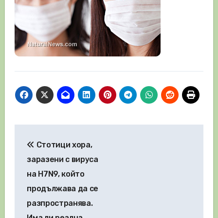
Навигация
Стотици хора,
заразени с вируса
на H7N9, който
продължава да се
разпространява.
Има ли реална