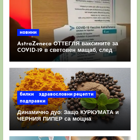
новини
AstraZeneca ОТТЕГЛЯ ваксините за
COVID-19 в световен мащаб, след
като призна, че те причиняват
КРЪВНИ съсиреци
билки
здравословни рецепти
подправки
Динамично дуо: Защо КУРКУМАТА и
ЧЕРНИЯ ПИПЕР са мощна
комбинация