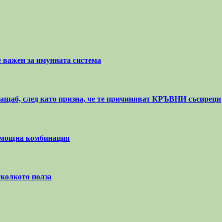
е важен за имунната система
ащаб, след като призна, че те причиняват КРЪВНИ съсиреци
мощна комбинация
тколкото полза