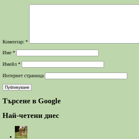
Коментар:
*
Име
*
Имейл
*
Интернет страница
Търсене в Google
Най-четени днес