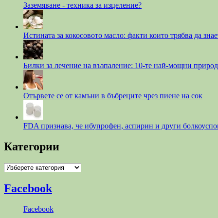
Заземяване - техника за изцеление?
Истината за кокосовото масло: факти които трябва да знае
Билки за лечение на възпаление: 10-те най-мощни природ
Отървете се от камъни в бъбреците чрез пиене на сок
FDA признава, че ибупрофен, аспирин и други болкоуспо
Категории
Категории
Facebook
Facebook