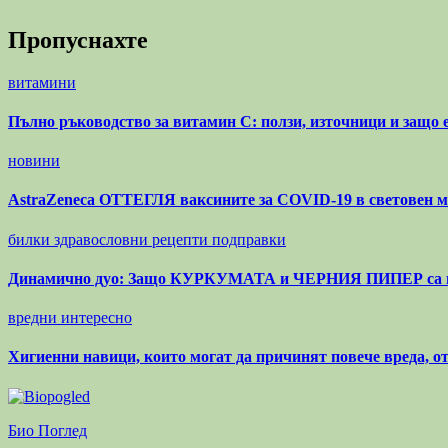
Пропуснахте
витамини
Пълно ръководство за витамин С: ползи, източници и защо 
новини
AstraZeneca ОТТЕГЛЯ ваксините за COVID-19 в световен м
билки
здравословни рецепти
подправки
Динамично дуо: Защо КУРКУМАТА и ЧЕРНИЯ ПИПЕР са 
вредни
интересно
Хигиенни навици, които могат да причинят повече вреда, о
Био Поглед