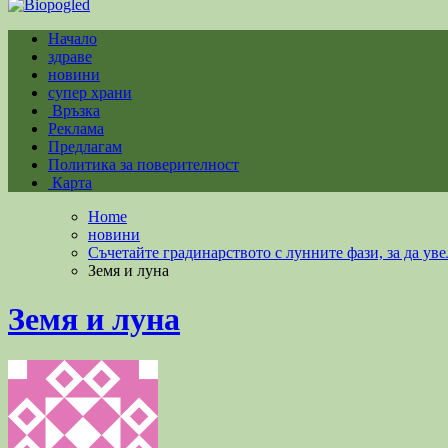
Био Поглед
Био Поглед е информационен портал за здравословно хранене,
Начало
здраве
новини
супер храни
Връзка
Реклама
Предлагам
Политика за поверителност
Карта
Home
новини
Съчетайте градинарството с лунните фази, за да ув
Земя и луна
Земя и луна