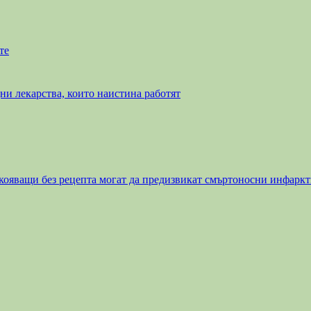
те
ни лекарства, които наистина работят
кояващи без рецепта могат да предизвикат смъртоносни инфаркт