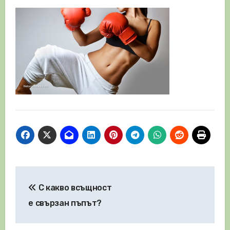
Навигация
С какво всъщност
е свързан пъпът?