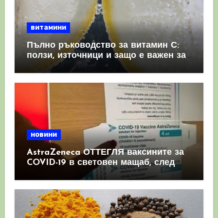
витамини
Пълно ръководство за витамин С:
ползи, източници и защо е важен за
имунната система
новини
AstraZeneca ОТТЕГЛЯ ваксините за
COVID-19 в световен мащаб, след
като призна, че те причиняват
КРЪВНИ съсиреци