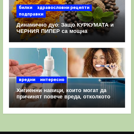
билки
здравословни рецепти
подправки
Динамично дуо: Защо КУРКУМАТА и
ЧЕРНИЯ ПИПЕР са мощна
комбинация
вредни
интересно
Хигиенни навици, които могат да
причинят повече вреда, отколкото
полза