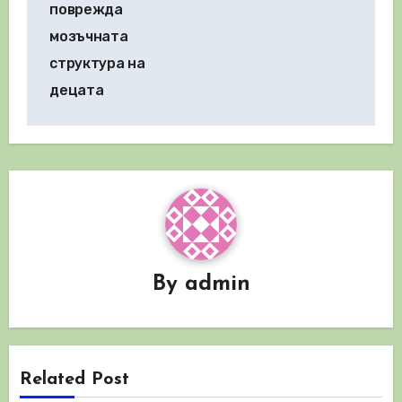
поврежда
мозъчната
структура на
децата
By
admin
Related Post