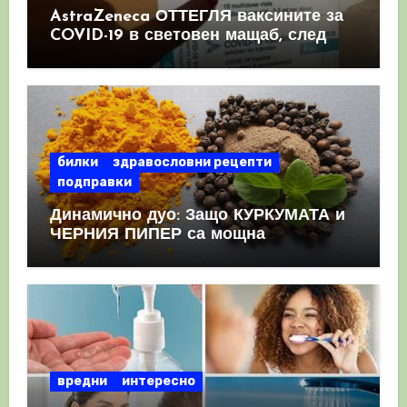
AstraZeneca ОТТЕГЛЯ ваксините за
COVID-19 в световен мащаб, след
като призна, че те причиняват
КРЪВНИ съсиреци
билки
здравословни рецепти
подправки
Динамично дуо: Защо КУРКУМАТА и
ЧЕРНИЯ ПИПЕР са мощна
комбинация
вредни
интересно