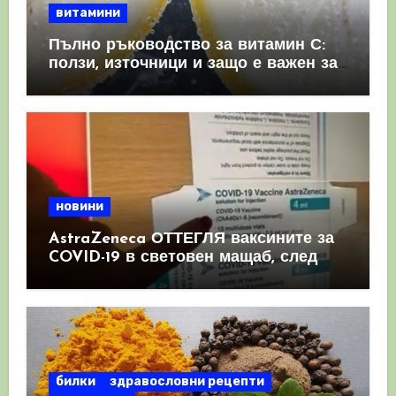
витамини
Пълно ръководство за витамин С:
ползи, източници и защо е важен за
имунната система
новини
AstraZeneca ОТТЕГЛЯ ваксините за
COVID-19 в световен мащаб, след
като призна, че те причиняват
КРЪВНИ съсиреци
билки
здравословни рецепти