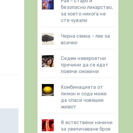
Рак - старо и
безопасно лекарство,
за което никога не
сте чували
Черна семка - лек за
всичко
Седем невероятни
причини да се ядат
повече смокини
Комбинацията от
лимон и сода може
да спаси човешки
живот
8 eстествени начини
за увеличаване броя