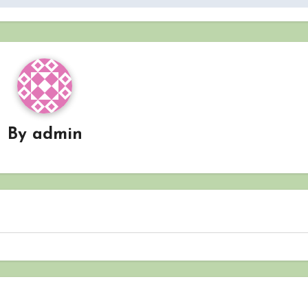
By
admin