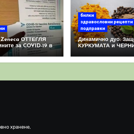
билки
здравословни рецепти
ни
подправки
aZeneca ОТТЕГЛЯ
Динамично дуо: Защ
ините за COVID-19 в
КУРКУМАТА и ЧЕРН
овен мащаб, след
ПИПЕР са мощна
призна, че те
комбинация
иняват КРЪВНИ
реци
вно хранене,