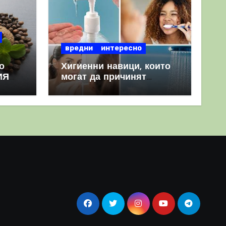
вредни
интересно
о
Хигиенни навици, които
ИЯ
могат да причинят
повече вреда, отколкото
полза