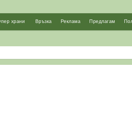
упер храни
Връзка
Реклама
Предлагам
Пол