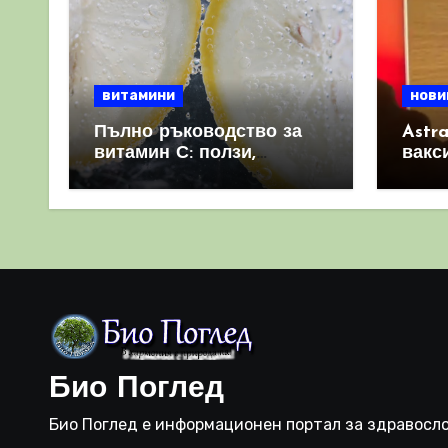
витамини
нови
Пълно ръководство за
Astr
витамин С: ползи,
вакс
източници и защо е
свет
важен за имунната
като 
система
прич
съси
Био Поглед
Био Поглед е информационен портал за здравосло