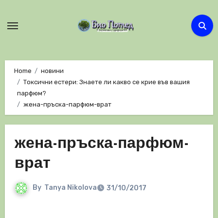
Skip
to
content
Home
новини
Токсични естери: Знаете ли какво се крие във вашия
парфюм?
жена-пръска-парфюм-врат
жена-пръска-парфюм-
врат
By
Tanya Nikolova
31/10/2017