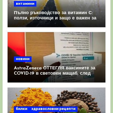
витамини
Пълно ръководство за витамин С:
ползи, източници и защо е важен за
имунната система
новини
AstraZeneca ОТТЕГЛЯ ваксините за
COVID-19 в световен мащаб, след
като призна, че те причиняват
КРЪВНИ съсиреци
билки
здравословни рецепти