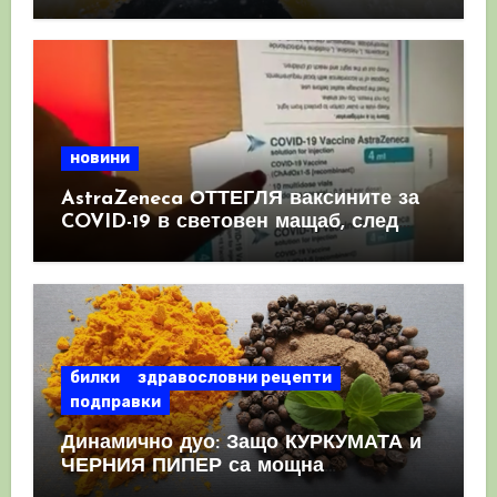
имунната система
новини
AstraZeneca ОТТЕГЛЯ ваксините за
COVID-19 в световен мащаб, след
като призна, че те причиняват
КРЪВНИ съсиреци
билки
здравословни рецепти
подправки
Динамично дуо: Защо КУРКУМАТА и
ЧЕРНИЯ ПИПЕР са мощна
комбинация