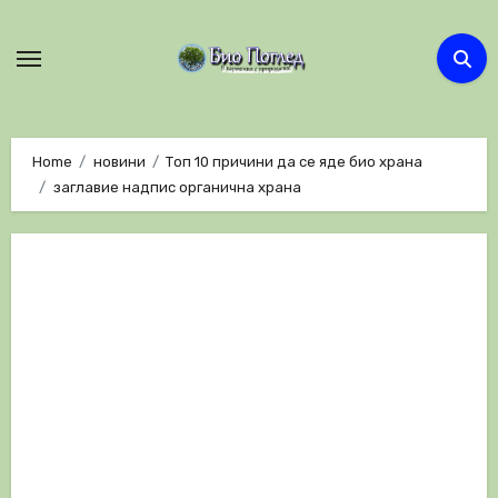
Skip
to
content
Home
новини
Топ 10 причини да се яде био храна
заглавие надпис органична храна