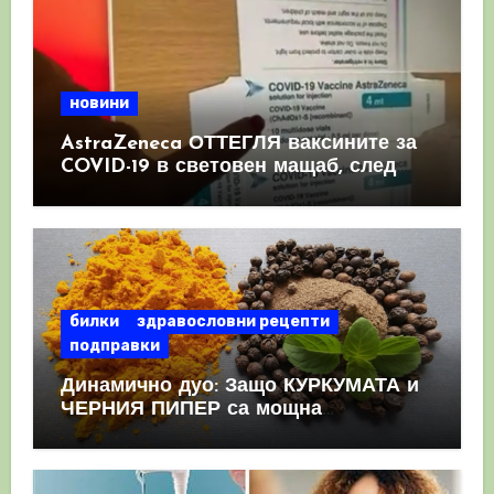
новини
AstraZeneca ОТТЕГЛЯ ваксините за
COVID-19 в световен мащаб, след
като призна, че те причиняват
КРЪВНИ съсиреци
билки
здравословни рецепти
подправки
Динамично дуо: Защо КУРКУМАТА и
ЧЕРНИЯ ПИПЕР са мощна
комбинация