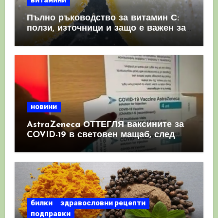
витамини
Пълно ръководство за витамин С:
ползи, източници и защо е важен за
имунната система
новини
AstraZeneca ОТТЕГЛЯ ваксините за
COVID-19 в световен мащаб, след
като призна, че те причиняват
КРЪВНИ съсиреци
билки
здравословни рецепти
подправки