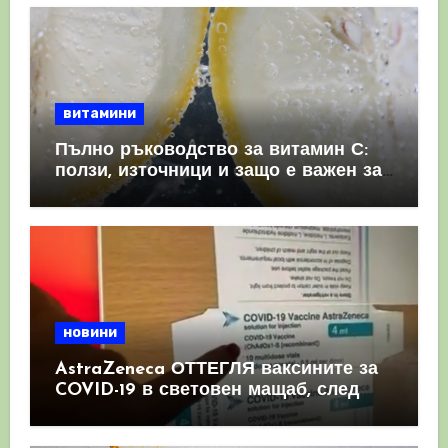
витамини
Пълно ръководство за витамин С:
ползи, източници и защо е важен за
имунната система
новини
AstraZeneca ОТТЕГЛЯ ваксините за
COVID-19 в световен мащаб, след
като призна, че те причиняват
КРЪВНИ съсиреци