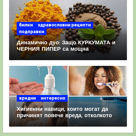
билки
здравословни рецепти
подправки
Динамично дуо: Защо КУРКУМАТА и
ЧЕРНИЯ ПИПЕР са мощна
комбинация
вредни
интересно
Хигиенни навици, които могат да
причинят повече вреда, отколкото
полза