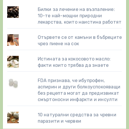
Билки за лечение на възпаление:
10-те най-мощни природни
лекарства, които наистина работят
Отървете се от камъни в бъбреците
чрез пиене на сок
Истината за кокосовото масло:
факти които трябва да знаете
FDA признава, че ибупрофен,
аспирин и други болкоуспокояващи
без рецепта могат да предизвикат
смъртоносни инфаркти и инсулти
10 натурални средства за чревни
паразити и червеи