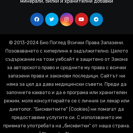
минерали, билки и хранителни добавки
© 2013-2024 Био Поглед Всички Права Запазени.
Позоваването с хиперлинк е задължително. Цялото
съдържание на този уебсайт е защитено от Закона
за авторското право и сродните му права с всички
запазени права и законови последици. Сайтът ни
няма за цел да дава медицински съвети. Преди да
започнете каквато и да е програма или хранителен
режим, моля консултирайте се с личния си лекар или
диетолог. "Бисквитките" (Cookies) ни помагат да
предоставяме услугите си. С използването им
приемате употребата на „бисквитки“ от наша страна.