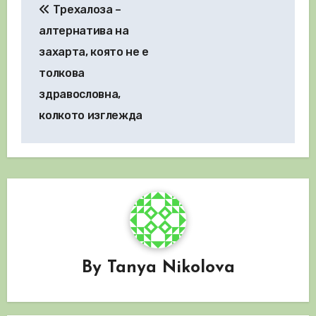
Трехалоза –
алтернатива на
захарта, която не е
толкова
здравословна,
колкото изглежда
By
Tanya Nikolova