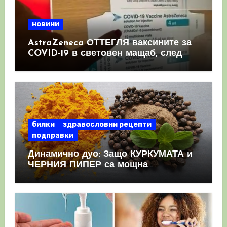
новини
AstraZeneca ОТТЕГЛЯ ваксините за
COVID-19 в световен мащаб, след
като призна, че те причиняват
КРЪВНИ съсиреци
билки
здравословни рецепти
подправки
Динамично дуо: Защо КУРКУМАТА и
ЧЕРНИЯ ПИПЕР са мощна
комбинация