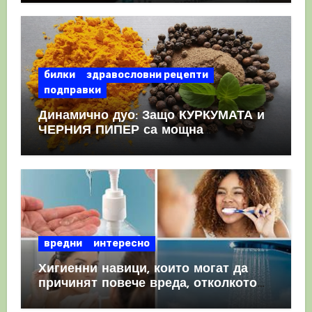
КРЪВНИ съсиреци
билки
здравословни рецепти
подправки
Динамично дуо: Защо КУРКУМАТА и
ЧЕРНИЯ ПИПЕР са мощна
комбинация
вредни
интересно
Хигиенни навици, които могат да
причинят повече вреда, отколкото
полза