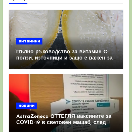
витамини
Пълно ръководство за витамин С:
ползи, източници и защо е важен за
имунната система
новини
AstraZeneca ОТТЕГЛЯ ваксините за
COVID-19 в световен мащаб, след
като призна, че те причиняват