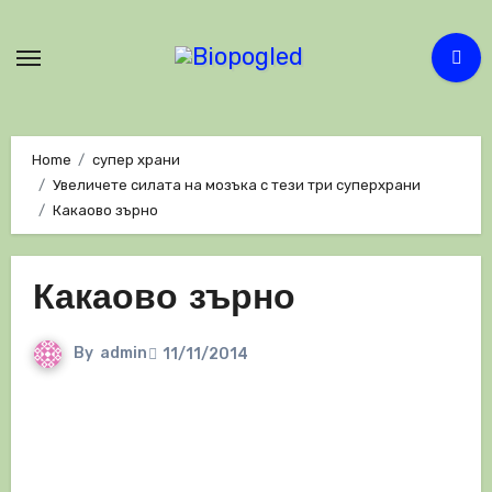
Skip
to
content
Home
супер храни
Увеличете силата на мозъка с тези три суперхрани
Какаово зърно
Какаово зърно
By
admin
11/11/2014