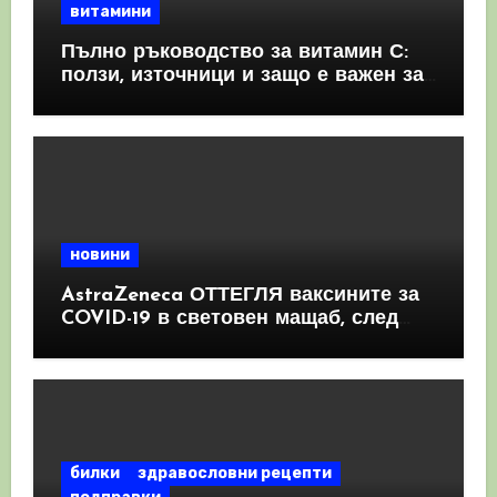
витамини
Пълно ръководство за витамин С:
ползи, източници и защо е важен за
имунната система
новини
AstraZeneca ОТТЕГЛЯ ваксините за
COVID-19 в световен мащаб, след
като призна, че те причиняват
КРЪВНИ съсиреци
билки
здравословни рецепти