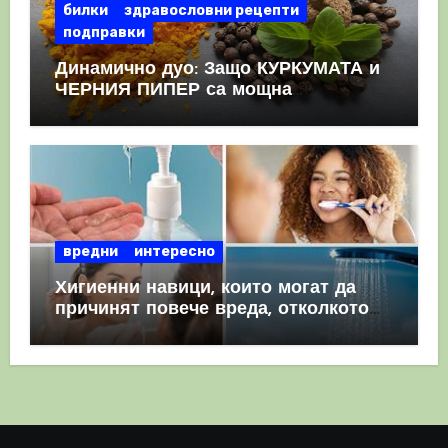
билки
здравословни рецепти
подправки
Динамично дуо: Защо КУРКУМАТА и
ЧЕРНИЯ ПИПЕР са мощна
комбинация
вредни
интересно
Хигиенни навици, които могат да
причинят повече вреда, отколкото
полза