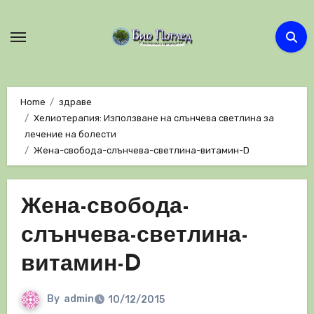
Skip
to
content
Home
здраве
Хелиотерапия: Използване на слънчева светлина за
лечение на болести
Жена-свобода-слънчева-светлина-витамин-D
Жена-свобода-
слънчева-светлина-
витамин-D
By
admin
10/12/2015