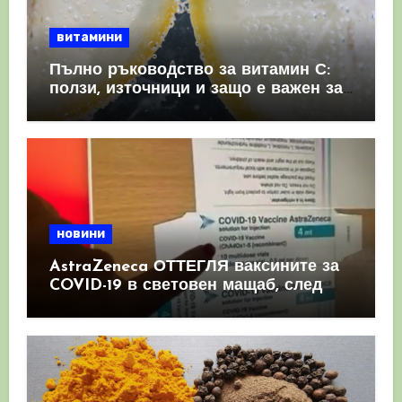
витамини
Пълно ръководство за витамин С:
ползи, източници и защо е важен за
имунната система
новини
AstraZeneca ОТТЕГЛЯ ваксините за
COVID-19 в световен мащаб, след
като призна, че те причиняват
КРЪВНИ съсиреци