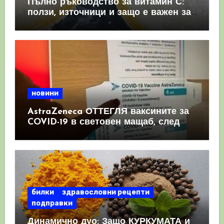
Пълно ръководство за витамин С:
ползи, източници и защо е важен за
имунната система
новини
AstraZeneca ОТТЕГЛЯ ваксините за
COVID-19 в световен мащаб, след
като призна, че те причиняват
КРЪВНИ съсиреци
билки
здравословни рецепти
подправки
Динамично дуо: Защо КУРКУМАТА и