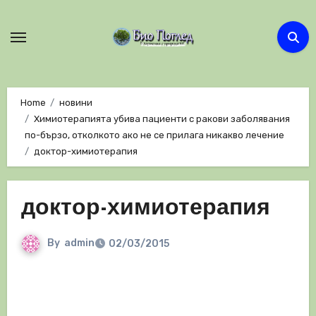
Skip
to
content
Home
новини
Химиотерапията убива пациенти с ракови заболявания
по-бързо, отколкото ако не се прилага никакво лечение
доктор-химиотерапия
доктор-химиотерапия
By
admin
02/03/2015