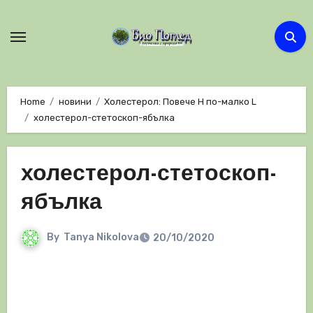
Skip
to
content
Home
новини
Холестерол: Повече H по-малко L
холестерол-стетоскоп-ябълка
холестерол-стетоскоп-
ябълка
By
Tanya Nikolova
20/10/2020