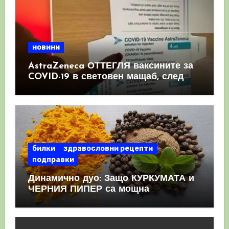
новини
AstraZeneca ОТТЕГЛЯ ваксините за
COVID-19 в световен мащаб, след
като призна, че те причиняват
КРЪВНИ съсиреци
билки
здравословни рецепти
подправки
Динамично дуо: Защо КУРКУМАТА и
ЧЕРНИЯ ПИПЕР са мощна
комбинация