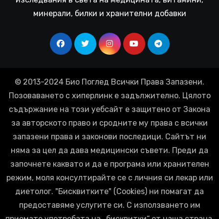
минерали, билки и хранителни добавки
© 2013-2024 Био Поглед Всички Права Запазени.
Позоваването с хиперлинк е задължително. Цялото
съдържание на този уебсайт е защитено от Закона
за авторското право и сродните му права с всички
запазени права и законови последици. Сайтът ни
няма за цел да дава медицински съвети. Преди да
започнете каквато и да е програма или хранителен
режим, моля консултирайте се с личния си лекар или
диетолог. "Бисквитките" (Cookies) ни помагат да
предоставяме услугите си. С използването им
приемате употребата на „бисквитки“ от наша страна.