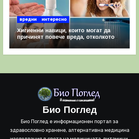
вредни
интересно
Хигиенни навици, които могат да
причинят повече вреда, отколкото
полза
Био Поглед
Био Поглед е информационен портал за
здравословно хранене, алтернативна медицина
изследвания в света на медицината, витамини,