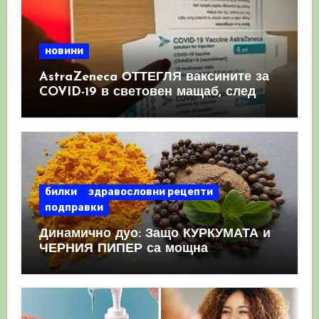
новини
AstraZeneca ОТТЕГЛЯ ваксините за
COVID-19 в световен мащаб, след
като призна, че те причиняват
КРЪВНИ съсиреци
билки
здравословни рецепти
подправки
Динамично дуо: Защо КУРКУМАТА и
ЧЕРНИЯ ПИПЕР са мощна
комбинация