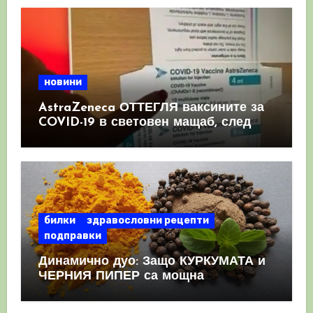
новини
AstraZeneca ОТТЕГЛЯ ваксините за
COVID-19 в световен мащаб, след
като призна, че те причиняват
КРЪВНИ съсиреци
билки
здравословни рецепти
подправки
Динамично дуо: Защо КУРКУМАТА и
ЧЕРНИЯ ПИПЕР са мощна
комбинация