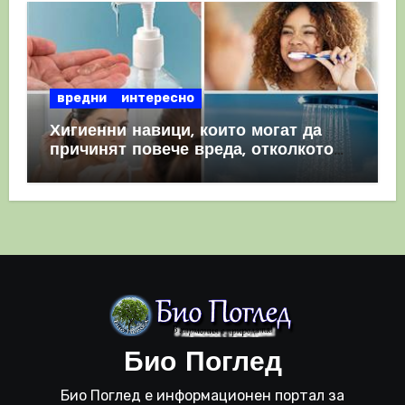
вредни
интересно
Хигиенни навици, които могат да
причинят повече вреда, отколкото
полза
Био Поглед
Био Поглед е информационен портал за