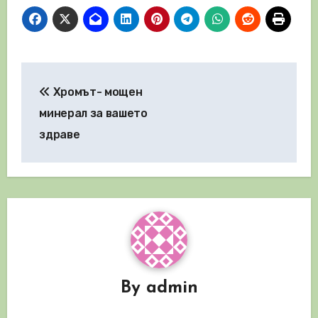
Навигация
Хромът- мощен
минерал за вашето
здраве
By
admin