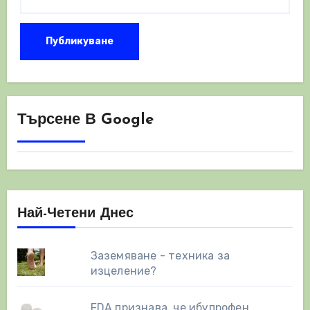
Търсене В Google
Най-Четени Днес
Заземяване - техника за
изцеление?
FDA признава, че ибупрофен,