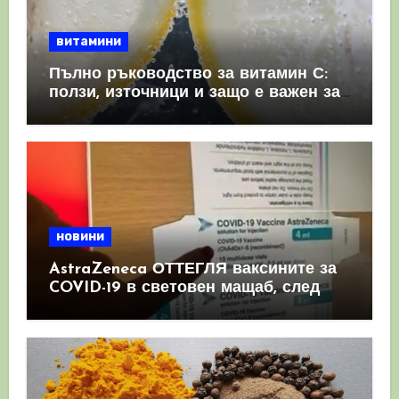
витамини
Пълно ръководство за витамин С:
ползи, източници и защо е важен за
имунната система
новини
AstraZeneca ОТТЕГЛЯ ваксините за
COVID-19 в световен мащаб, след
като призна, че те причиняват
КРЪВНИ съсиреци