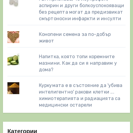
аспирин и други болкоуспокояващи
без рецепта могат да предизвикат
смъртоносни инфаркти и инсулти
Конопени семена за по-добър
живот
Напитка, която топи коремните
мазнини. Как да си я направим у
дома?
Куркумата е в състояние да 'убива
интелигентно' ракови клетки ...
химиотерапията и радиацията са
медицински остарели
Категории