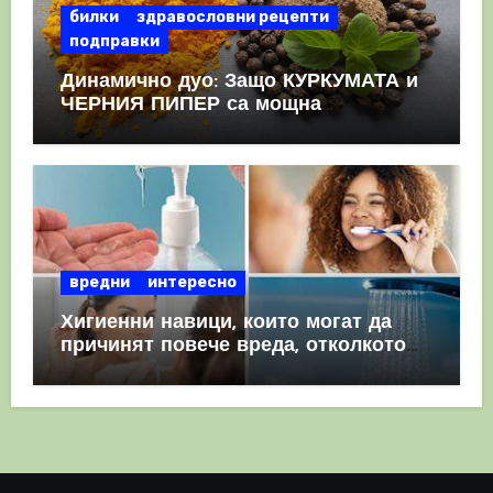
билки
здравословни рецепти
подправки
Динамично дуо: Защо КУРКУМАТА и
ЧЕРНИЯ ПИПЕР са мощна
комбинация
вредни
интересно
Хигиенни навици, които могат да
причинят повече вреда, отколкото
полза