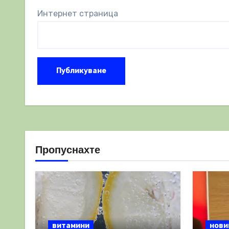
Интернет страница
Пропуснахте
витамини
нови