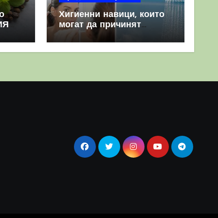
о
Хигиенни навици, които
ИЯ
могат да причинят
повече вреда, отколкото
полза