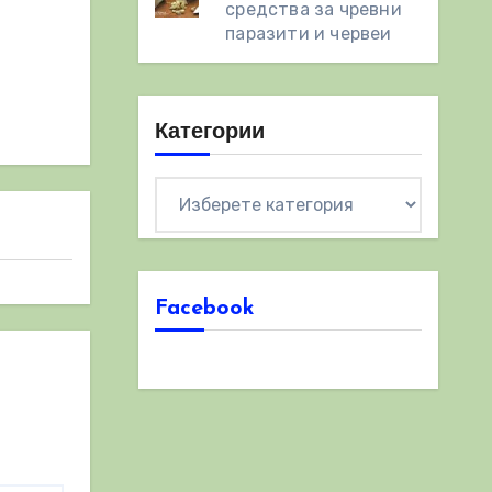
средства за чревни
паразити и червеи
Категории
Категории
Facebook