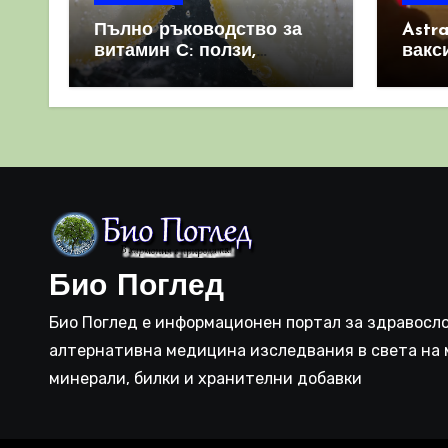
Пълно ръководство за
Astr
витамин С: ползи,
вакс
източници и защо е
свет
важен за имунната
като 
система
прич
съси
Био Поглед
Био Поглед е информационен портал за здравосло
алтернативна медицина изследвания в света на 
минерали, билки и хранителни добавки