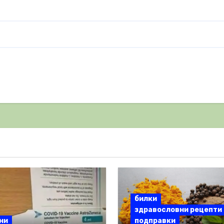
билки
здравословни рецепти
ни
подправки