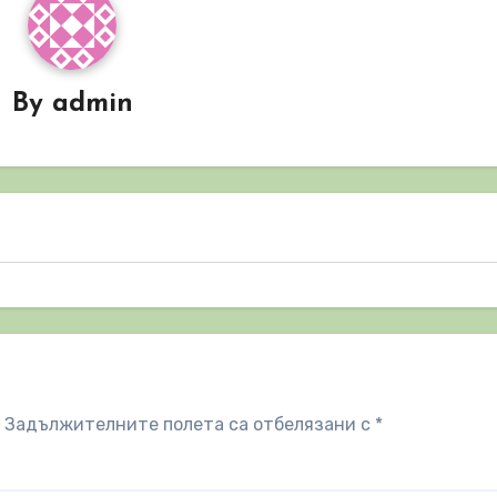
By
admin
Задължителните полета са отбелязани с
*