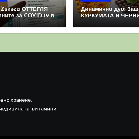
aZeneca ОТТЕГЛЯ
Динамично дуо: Защ
ините за COVID-19 в
КУРКУМАТА и ЧЕРН
овен мащаб, след
ПИПЕР са мощна
призна, че те
комбинация
иняват КРЪВНИ
реци
вно хранене,
медицината, витамини,