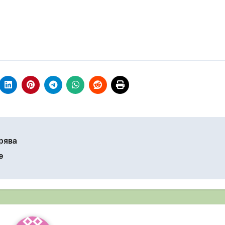
рява
е