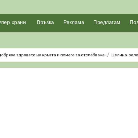
упер храни
Връзка
Реклама
Предлагам
Пол
добрява здравето на кръвта и помага за отслабване
Целина-зеле