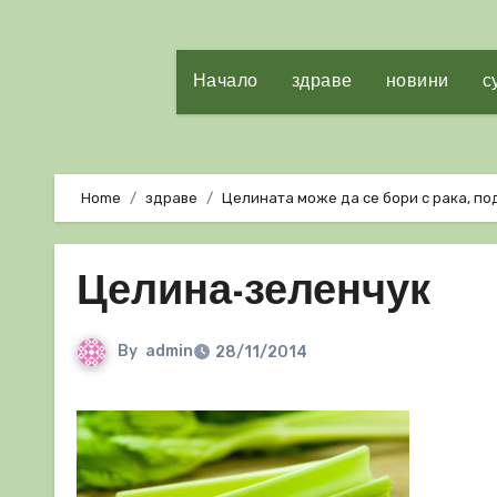
Начало
здраве
новини
с
Home
здраве
Целината може да се бори с рака, по
Целина-зеленчук
By
admin
28/11/2014