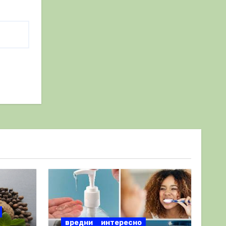
вредни
интересно