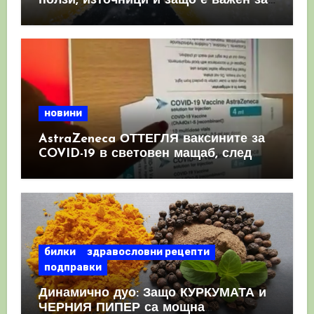
ползи, източници и защо е важен за
имунната система
новини
AstraZeneca ОТТЕГЛЯ ваксините за
COVID-19 в световен мащаб, след
като призна, че те причиняват
КРЪВНИ съсиреци
билки
здравословни рецепти
подправки
Динамично дуо: Защо КУРКУМАТА и
ЧЕРНИЯ ПИПЕР са мощна