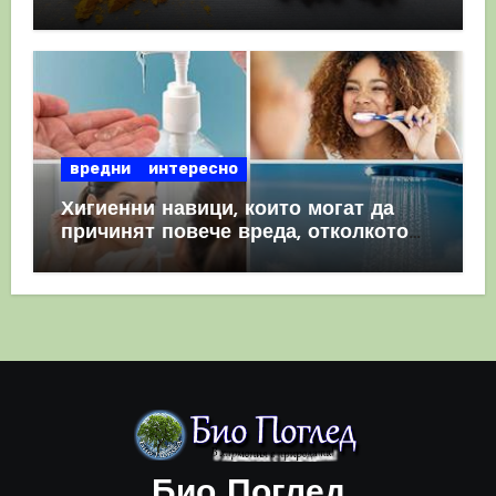
комбинация
вредни
интересно
Хигиенни навици, които могат да
причинят повече вреда, отколкото
полза
Био Поглед