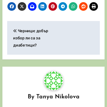
Навигация
Черници: добър
избор ли са за
диабетици?
By
Tanya Nikolova