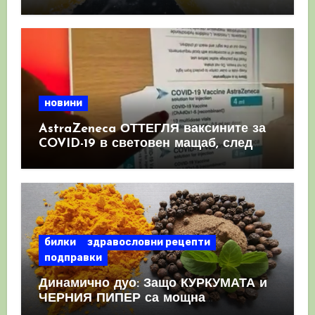
имунната система
новини
AstraZeneca ОТТЕГЛЯ ваксините за
COVID-19 в световен мащаб, след
като призна, че те причиняват
КРЪВНИ съсиреци
билки
здравословни рецепти
подправки
Динамично дуо: Защо КУРКУМАТА и
ЧЕРНИЯ ПИПЕР са мощна
комбинация