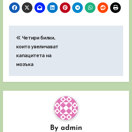
Навигация
Четири билки,
които увеличават
капацитета на
мозъка
By
admin