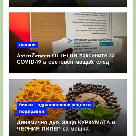
имунната система
новини
AstraZeneca ОТТЕГЛЯ ваксините за
COVID-19 в световен мащаб, след
като призна, че те причиняват
КРЪВНИ съсиреци
билки
здравословни рецепти
подправки
Динамично дуо: Защо КУРКУМАТА и
ЧЕРНИЯ ПИПЕР са мощна
комбинация