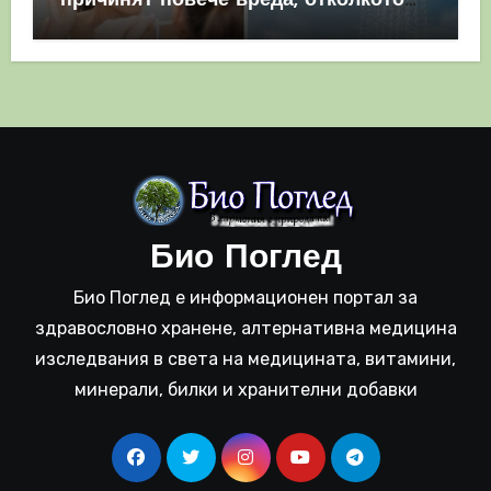
причинят повече вреда, отколкото
полза
Био Поглед
Био Поглед е информационен портал за
здравословно хранене, алтернативна медицина
изследвания в света на медицината, витамини,
минерали, билки и хранителни добавки