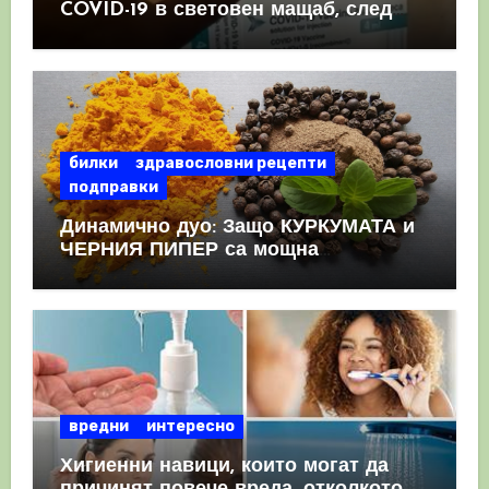
COVID-19 в световен мащаб, след
като призна, че те причиняват
КРЪВНИ съсиреци
билки
здравословни рецепти
подправки
Динамично дуо: Защо КУРКУМАТА и
ЧЕРНИЯ ПИПЕР са мощна
комбинация
вредни
интересно
Хигиенни навици, които могат да