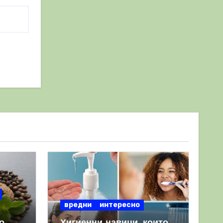
вредни
интересно