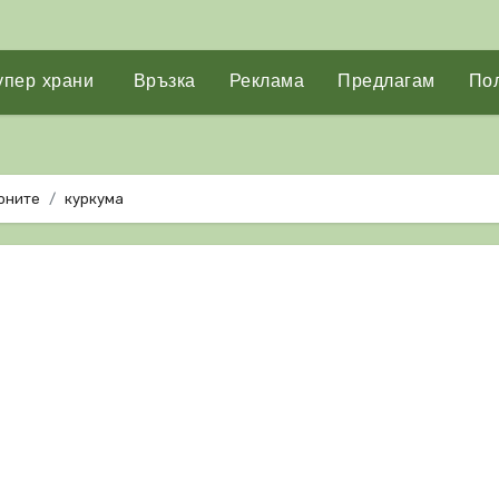
упер храни
Връзка
Реклама
Предлагам
Пол
ионите
куркума