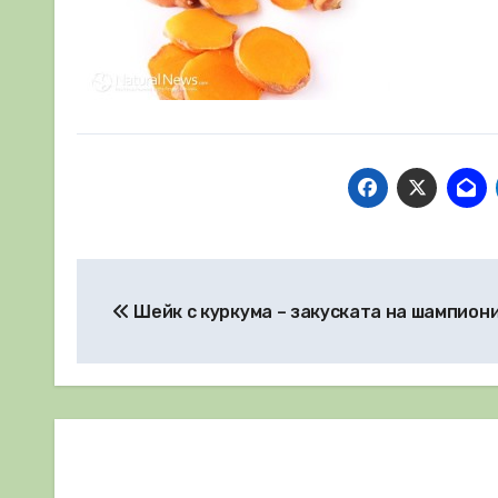
Навигация
Шейк с куркума – закуската на шампион