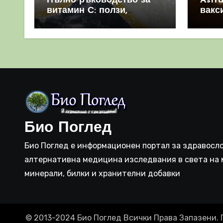
Пълно ръководство за
Astr
витамин С: ползи,
вакс
източници и защо е
свет
важен за имунната
като 
система
прич
съси
Био Поглед
Био Поглед е информационен портал за здравосло
алтернативна медицина изследвания в света на 
минерали, билки и хранителни добавки
© 2013-2024 Био Поглед Всички Права Запазени. 