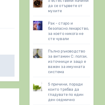
5 естествени начини
да се отървете от
мухите
Рак - старо и
безопасно лекарство,
за което никога не
сте чували
Пълно ръководство
за витамин С: ползи,
източници и защо е
важен за имунната
система
5 причини, поради
които трябва да
гладувате по един
ден седмично