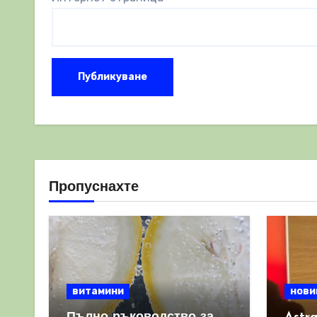
Пропуснахте
витамини
нови