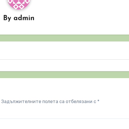
By
admin
Задължителните полета са отбелязани с
*