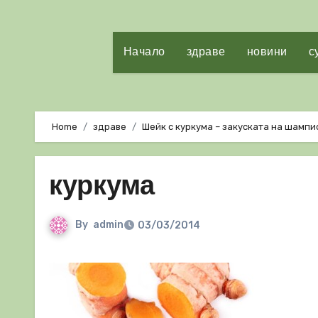
Начало
здраве
новини
с
Home
здраве
Шейк с куркума – закуската на шамп
куркума
By
admin
03/03/2014