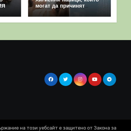
о
Хигиенни навици, които
ИЯ
могат да причинят
повече вреда, отколкото
полза
ържание на този уебсайт е защитено от Закона за