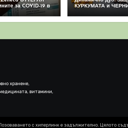
aZeneca ОТТЕГЛЯ
Динамично дуо: Защ
ините за COVID-19 в
КУРКУМАТА и ЧЕРН
овен мащаб, след
ПИПЕР са мощна
призна, че те
комбинация
иняват КРЪВНИ
реци
вно хранене,
медицината, витамини,
Позоваването с хиперлинк е задължително. Цялото съд