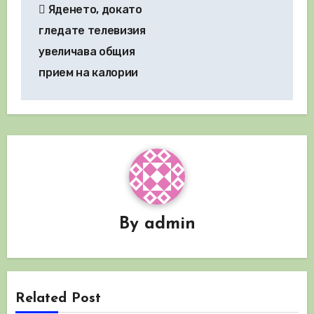
Яденето, докато
гледате телевизия
увеличава общия
прием на калории
By
admin
Related Post