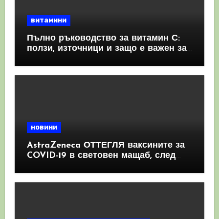
витамини
Пълно ръководство за витамин С:
ползи, източници и защо е важен за
имунната система
новини
AstraZeneca ОТТЕГЛЯ ваксините за
COVID-19 в световен мащаб, след
като призна, че те причиняват
КРЪВНИ съсиреци