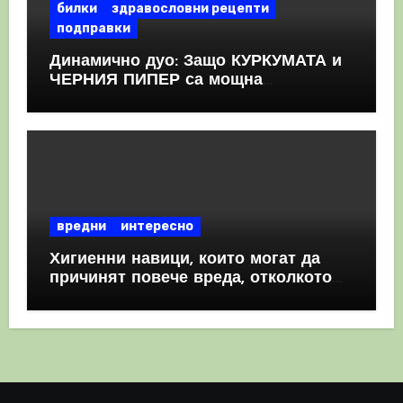
билки
здравословни рецепти
подправки
Динамично дуо: Защо КУРКУМАТА и
ЧЕРНИЯ ПИПЕР са мощна
комбинация
вредни
интересно
Хигиенни навици, които могат да
причинят повече вреда, отколкото
полза