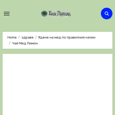
Skip
to
content
Home
здраве
Ядене на мед по правилния начин
Чай Мед Лимон