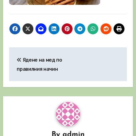
Навигация
Ядене на мед по
правилния начин
By
admin