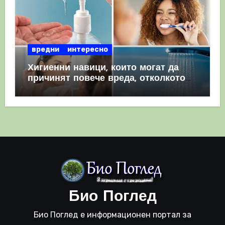
вредни
интересно
Хигиенни навици, които могат да
причинят повече вреда, отколкото
полза
Био Поглед
Био Поглед е информационен портал за