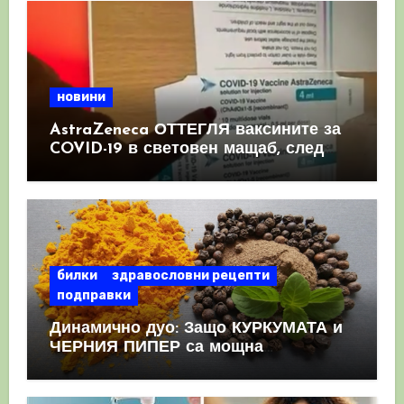
новини
AstraZeneca ОТТЕГЛЯ ваксините за
COVID-19 в световен мащаб, след
като призна, че те причиняват
КРЪВНИ съсиреци
билки
здравословни рецепти
подправки
Динамично дуо: Защо КУРКУМАТА и
ЧЕРНИЯ ПИПЕР са мощна
комбинация