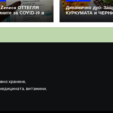
aZeneca ОТТЕГЛЯ
Динамично дуо: Защ
ините за COVID-19 в
КУРКУМАТА и ЧЕРН
овен мащаб, след
ПИПЕР са мощна
призна, че те
комбинация
иняват КРЪВНИ
реци
вно хранене,
медицината, витамини,