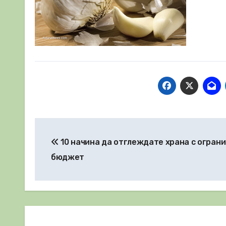
Навигация
10 начина да отглеждате храна с огран
бюджет