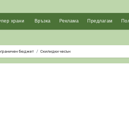
упер храни
Връзка
Реклама
Предлагам
Пол
 ограничен бюджет
Скилидки чесън