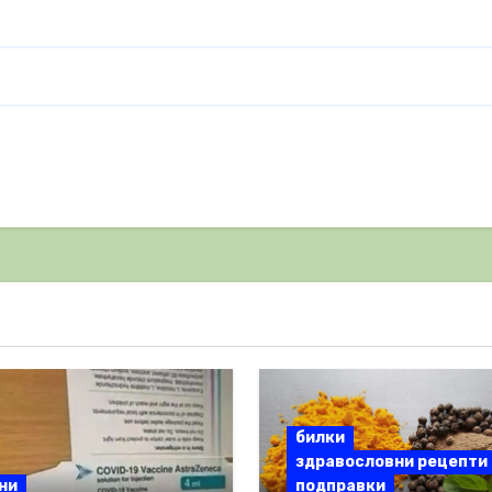
билки
здравословни рецепти
ни
подправки