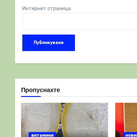
Интернет страница
Пропуснахте
витамини
нови