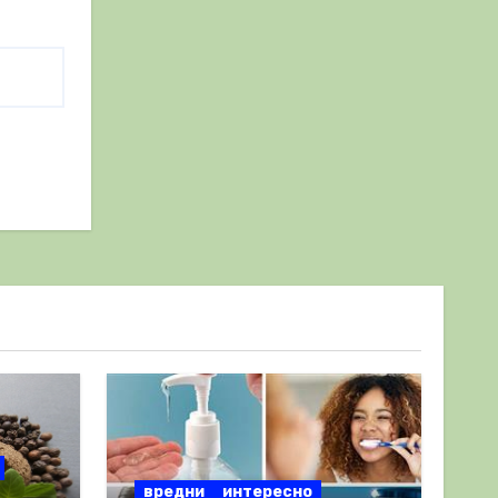
вредни
интересно