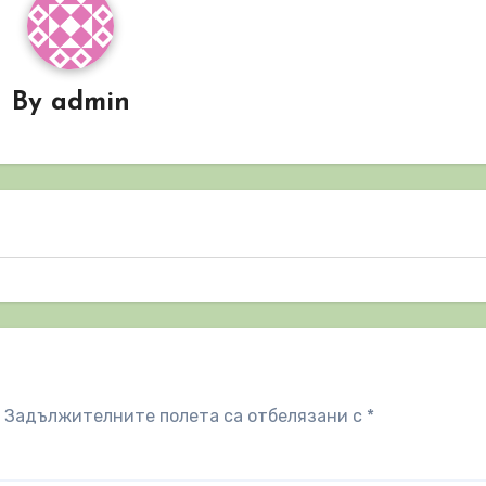
By
admin
Задължителните полета са отбелязани с
*