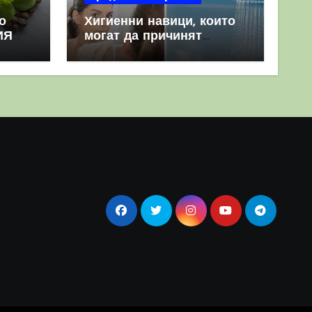
о
Хигиенни навици, които
ИЯ
могат да причинят
повече вреда, отколкото
полза