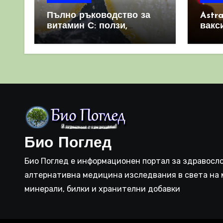
Пълно ръководство за
Astr
витамин С: ползи,
вакс
източници и защо е
свет
важен за имунната
като 
система
прич
съси
Био Поглед
Био Поглед е информационен портал за здравосло
алтернативна медицина изследвания в света на 
минерали, билки и хранителни добавки