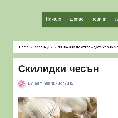
Начало
здраве
новини
с
Home
зеленчуци
10 начина да отглеждате храна с
Скилидки чесън
By
admin
10/06/2015