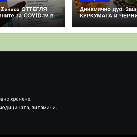
aZeneca ОТТЕГЛЯ
Динамично дуо: Защ
ините за COVID-19 в
КУРКУМАТА и ЧЕРН
овен мащаб, след
ПИПЕР са мощна
призна, че те
комбинация
иняват КРЪВНИ
реци
вно хранене,
медицината, витамини,