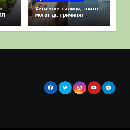
о
Хигиенни навици, които
ИЯ
могат да причинят
повече вреда, отколкото
полза