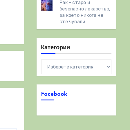
Рак - старо и
безопасно лекарство,
за което никога не
сте чували
Категории
Категории
Facebook