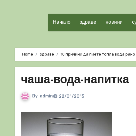
Начало
здраве
новини
с
Home
здраве
10 причини да пиете топла вода рано
чаша-вода-напитка
By
admin
22/01/2015