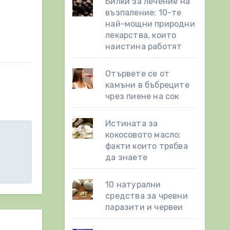
Билки за лечение на
възпаление: 10-те
най-мощни природни
лекарства, които
наистина работят
Отървете се от
камъни в бъбреците
чрез пиене на сок
Истината за
кокосовото масло:
факти които трябва
да знаете
10 натурални
средства за чревни
паразити и червеи