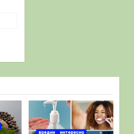
вредни
интересно