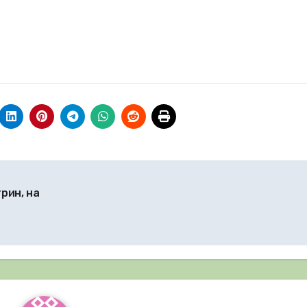
рин, на