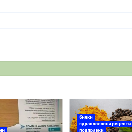
билки
здравословни рецепти
ни
подправки