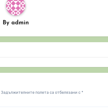
By
admin
Задължителните полета са отбелязани с
*