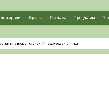
упер храни
Връзка
Реклама
Предлагам
Пол
 сутрин, на празен стомах
чаша-вода-напитка