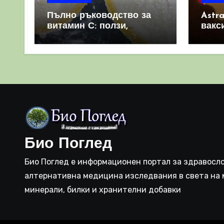
Пълно ръководство за
Astr
витамин С: ползи,
вакс
източници и защо е
свет
важен за имунната
като 
система
прич
съси
Био Поглед
Био Поглед е информационен портал за здравосло
алтернативна медицина изследвания в света на 
минерали, билки и хранителни добавки