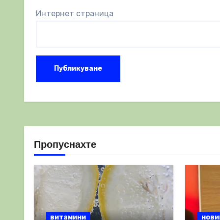
Интернет страница
Пропуснахте
витамини
нови