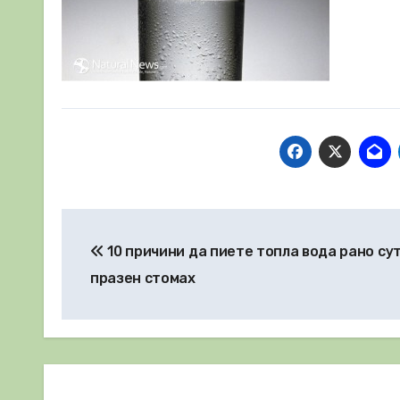
Навигация
10 причини да пиете топла вода рано сут
празен стомах